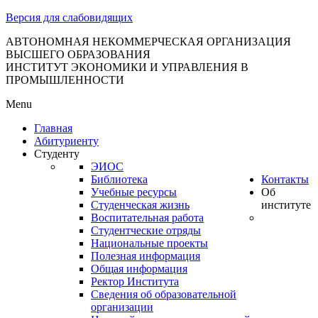
тановление
Версия для слабовидящих
вительства
сийской
АВТОНОМНАЯ НЕКОММЕРЧЕСКАЯ ОРГАНИЗАЦИЯ
ВЫСШЕГО ОБРАЗОВАНИЯ
дерации
ИНСТИТУТ ЭКОНОМИКИ И УПРАВЛЕНИЯ В
ПРОМЫШЛЕННОСТИ
Menu
ля
Главная
3
Абитуриенту
Студенту
ЭИОС
Библиотека
Контакты
Учебные ресурсы
Об
Студенческая жизнь
институте
Воспитательная работа
Студентческие отряды
сква
Национальные проекты
Полезная информация
б
Общая информация
Ректор Института
ерждении
Сведения об образовательной
авил
организации