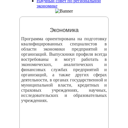
Научный совет по региональной
змещения
экономике
ициальном
те
Экономика
азовательной
Программа ориентирована на подготовку
анизации
квалифицированных специалистов в
области экономики предприятий и
организаций. Выпускники профиля всегда
ормационно-
востребованы и могут работать в
екоммуникационной
экономических, аналитических и
финансовых службах предприятий и
и
организаций, а также других сферах
тернет"
деятельности, в органах государственной и
муниципальной власти, кредитных и
страховых учреждениях, научных,
овления
исследовательских и образовательных
учреждениях.
формации
азовательной
анизации"