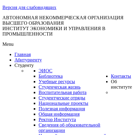
тановление
Версия для слабовидящих
вительства
сийской
АВТОНОМНАЯ НЕКОММЕРЧЕСКАЯ ОРГАНИЗАЦИЯ
ВЫСШЕГО ОБРАЗОВАНИЯ
дерации
ИНСТИТУТ ЭКОНОМИКИ И УПРАВЛЕНИЯ В
ПРОМЫШЛЕННОСТИ
Menu
ля
Главная
3
Абитуриенту
Студенту
ЭИОС
Библиотека
Контакты
Учебные ресурсы
Об
Студенческая жизнь
институте
Воспитательная работа
Студентческие отряды
сква
Национальные проекты
Полезная информация
б
Общая информация
Ректор Института
ерждении
Сведения об образовательной
авил
организации