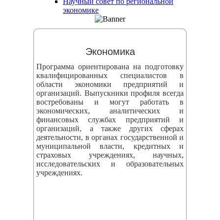
Научный совет по региональной
змещения
экономике
ициальном
те
Экономика
азовательной
Программа ориентирована на подготовку
анизации
квалифицированных специалистов в
области экономики предприятий и
организаций. Выпускники профиля всегда
ормационно-
востребованы и могут работать в
екоммуникационной
экономических, аналитических и
финансовых службах предприятий и
и
организаций, а также других сферах
тернет"
деятельности, в органах государственной и
муниципальной власти, кредитных и
страховых учреждениях, научных,
овления
исследовательских и образовательных
учреждениях.
формации
азовательной
анизации"