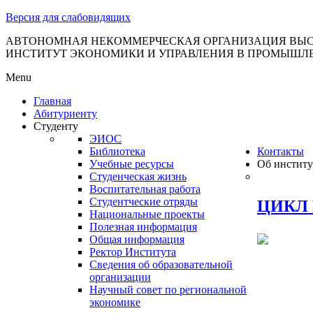
тановление
Версия для слабовидящих
вительства
сийской
АВТОНОМНАЯ НЕКОММЕРЧЕСКАЯ ОРГАНИЗАЦИЯ ВЫС
ИНСТИТУТ ЭКОНОМИКИ И УПРАВЛЕНИЯ В ПРОМЫШЛ
дерации
Menu
Главная
Абитуриенту
ля
Студенту
3
ЭИОС
Библиотека
Контакты
Учебные ресурсы
Об институ
Студенческая жизнь
Воспитательная работа
Студентческие отряды
ЦИКЛ 
Национальные проекты
Полезная информация
сква
Общая информация
Ректор Института
б
Сведения об образовательной
организации
ерждении
Научный совет по региональной
авил
экономике