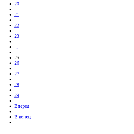
20
21
22
23
...
25
26
27
28
29
Вперед
В конец