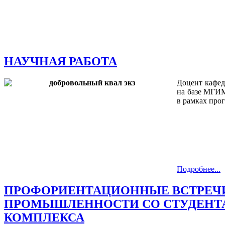
змещения
ициальном
те
азовательной
НАУЧНАЯ РАБОТА
анизации
Доцент кафед
на базе МГИМ
ормационно-
в рамках пр
екоммуникационной
и
тернет"
овления
Подробнее...
формации
ПРОФОРИЕНТАЦИОННЫЕ ВСТРЕЧИ
ПРОМЫШЛЕННОСТИ СО СТУДЕНТА
азовательной
КОМПЛЕКСА
анизации"