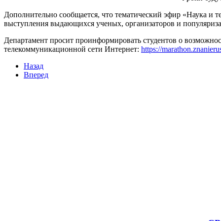
змещения
Дополнительно сообщается, что тематический эфир «Наука и т
выступления выдающихся ученых, организаторов и популяриза
ициальном
Департамент просит проинформировать студентов о возможнос
те
телекоммуникационной сети Интернет:
https://marathon.znanierus
азовательной
Назад
анизации
Вперед
ормационно-
екоммуникационной
и
тернет"
овления
формации
азовательной
анизации"