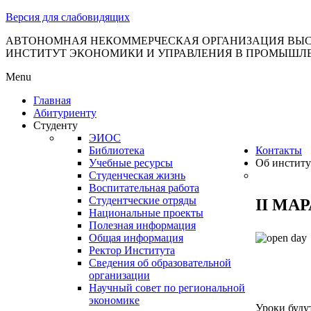
тановление
Версия для слабовидящих
вительства
сийской
АВТОНОМНАЯ НЕКОММЕРЧЕСКАЯ ОРГАНИЗАЦИЯ ВЫС
ИНСТИТУТ ЭКОНОМИКИ И УПРАВЛЕНИЯ В ПРОМЫШЛ
дерации
Menu
Главная
Абитуриенту
ля
Студенту
3
ЭИОС
Библиотека
Контакты
Учебные ресурсы
Об институ
Студенческая жизнь
Воспитательная работа
Студентческие отряды
II МА
Национальные проекты
Полезная информация
сква
Общая информация
Ректор Института
б
Сведения об образовательной
организации
ерждении
Научный совет по региональной
авил
экономике
Уроки буду