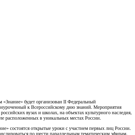
ом «Знание» будет организован II Федеральный
риуроченный к Всероссийскому дню знаний. Мероприятия
российских вузах и школах, на объектах культурного наследия,
сле расположенных в уникальных местах России.
ие» состоятся открытые уроки с участием первых лиц России.
ранслироваться по шести параллельным тематическим эфирам.