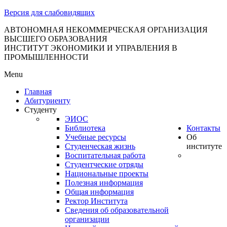
тановление
Версия для слабовидящих
вительства
сийской
АВТОНОМНАЯ НЕКОММЕРЧЕСКАЯ ОРГАНИЗАЦИЯ
ВЫСШЕГО ОБРАЗОВАНИЯ
дерации
ИНСТИТУТ ЭКОНОМИКИ И УПРАВЛЕНИЯ В
ПРОМЫШЛЕННОСТИ
Menu
ля
Главная
3
Абитуриенту
Студенту
ЭИОС
Библиотека
Контакты
Учебные ресурсы
Об
Студенческая жизнь
институте
Воспитательная работа
Студентческие отряды
сква
Национальные проекты
Полезная информация
б
Общая информация
Ректор Института
ерждении
Сведения об образовательной
авил
организации