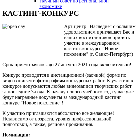
Научный совет по региональной
змещения
экономике
КАСТИНГ-КОНКУРС
ициальном
Арт-центр "Наследие" с большим
те
удовольствием приглашает Вас и
азовательной
ваших воспитанников принять
участие в международном
анизации
кастинг-конкурсе "Новое
поколение" (г. Санкт-Петербург)
ормационно-
Срок приема заявок - до 27 августа 2021 года включительно!
екоммуникационной
Конкурс проводится в дистанционной (заочной) форме по
и
видеозаписям и фотографиям конкурсных работ. К участию в
тернет"
конкурсе допускаются любые видеозаписи творческих работ
за последние 3-года. К началу нового учебного года у вас уже
будут наградные документы за международный кастинг-
овления
конкурс "Новое поколение"!
формации
К участию приглашаются абсолютно все желающие!
Независимо от возраста, уровня профессиональной
подготовки, а также, региона проживания.
азовательной
Номинации:
анизации"