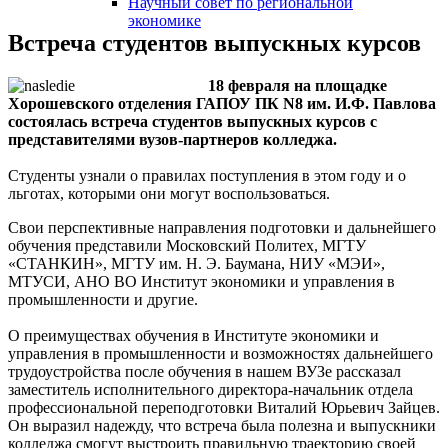
Научный совет по региональной
змещения
экономике
Встреча студентов выпускных курсов
ициальном
18 февраля на площадке
те
Хорошевского отделения ГАПОУ ПК N8 им. И.Ф. Павлова
азовательной
состоялась встреча студентов выпускных курсов с
представителями вузов-партнеров колледжа.
анизации
Студенты узнали о правилах поступления в этом году и о
льготах, которыми они могут воспользоваться.
ормационно-
екоммуникационной
Свои перспективные направления подготовки и дальнейшего
обучения представили Московский Политех, МГТУ
и
«СТАНКИН», МГТУ им. Н. Э. Баумана, НИУ «МЭИ»,
тернет"
МТУСИ, АНО ВО Институт экономики и управления в
промышленности и другие.
овления
О преимуществах обучения в Институте экономики и
управления в промышленности и возможностях дальнейшего
формации
трудоустройства после обучения в нашем ВУЗе рассказал
заместитель исполнительного директора-начальник отдела
профессиональной переподготовки Виталий Юрьевич Зайцев.
азовательной
Он выразил надежду, что встреча была полезна и выпускники
анизации"
колледжа смогут выстроить правильную траекторию своей