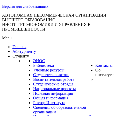
тановление
Версия для слабовидящих
вительства
сийской
АВТОНОМНАЯ НЕКОММЕРЧЕСКАЯ ОРГАНИЗАЦИЯ
ВЫСШЕГО ОБРАЗОВАНИЯ
дерации
ИНСТИТУТ ЭКОНОМИКИ И УПРАВЛЕНИЯ В
ПРОМЫШЛЕННОСТИ
Menu
ля
Главная
3
Абитуриенту
Студенту
ЭИОС
Библиотека
Контакты
Учебные ресурсы
Об
Студенческая жизнь
институте
Воспитательная работа
Студентческие отряды
сква
Национальные проекты
Полезная информация
б
Общая информация
Ректор Института
ерждении
Сведения об образовательной
авил
организации