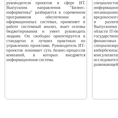
руководителя проектов в сфере ИТ.
специали
Выпускник направления "Бизнес-
информаци
информатика" разбирается в соременном
несанкци
программном обеспечении и
вредоносног
иформационных системах, применяет в
и различ
работе системный анализ, знает основы
Выпускники
бюджетирования и умеет руководить
области IT-б
людьми. Он свободно ориентируется в
государстве
стандартах и лучших практиках по
финансовых
управлению проектами. Руководитель ИТ-
специализ
проектов понимает суть бизнес-процессов
кибербезоп
компаний, в которых внедряется
консультан
информационная система.
исследова
развивающей