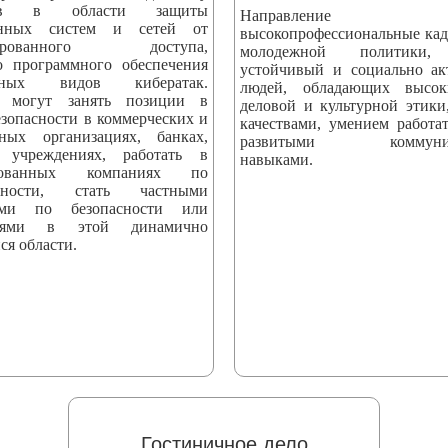
стов в области защиты
Направление вы
онных систем и сетей от
высокопрофессиональные кад
онированного доступа,
молодежной политики,
о программного обеспечения
устойчивый и социально а
ных видов кибератак.
людей, обладающих высо
 могут занять позиции в
деловой и культурной этики
езопасности в коммерческих и
качествами, умением работат
нных организациях, банках,
развитыми коммуник
 учреждениях, работать в
навыками.
ированных компаниях по
асности, стать частными
тами по безопасности или
телями в этой динамично
ся области.
Гостиничное дело