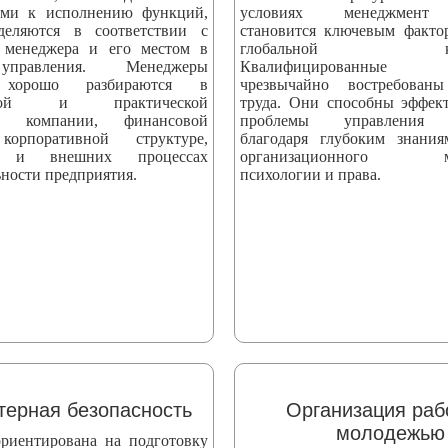
ыми к исполнению функций,
условиях менеджмент 
деляются в соответствии с
становится ключевым факто
 менеджера и его местом в
глобальной конк
управления. Менеджеры
Квалифицированные сп
 хорошо разбираются в
чрезвычайно востребова
еской и практической
труда. Они способны эффек
ти компании, финансовой
проблемы управления 
корпоративной структуре,
благодаря глубоким знани
х и внешних процессах
организационного мен
ности предприятия.
психологии и права.
ерная безопасность
Организация раб
молодежью
риентирована на подготовку