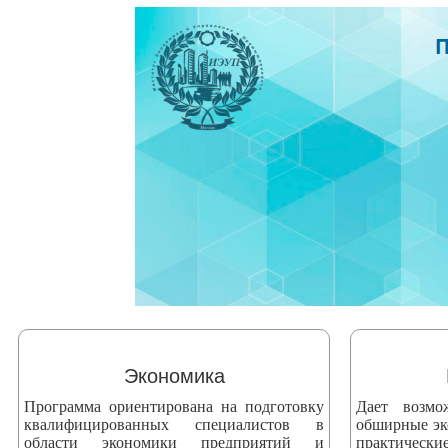
змещения
ициальном
те
азовательной
анизации
ормационно-
екоммуникационной
и
тернет"
овления
формации
Экономика
Программа ориентирована на подготовку
Дает возмо
азовательной
квалифицированных специалистов в
обширные эк
анизации"
области экономики предприятий и
практически