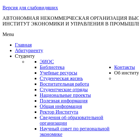
тановление
Версия для слабовидящих
вительства
сийской
АВТОНОМНАЯ НЕКОММЕРЧЕСКАЯ ОРГАНИЗАЦИЯ ВЫС
ИНСТИТУТ ЭКОНОМИКИ И УПРАВЛЕНИЯ В ПРОМЫШЛ
дерации
Menu
Главная
Абитуриенту
ля
Студенту
3
ЭИОС
Библиотека
Контакты
Учебные ресурсы
Об институ
Студенческая жизнь
Воспитательная работа
Студентческие отряды
Национальные проекты
Полезная информация
сква
Общая информация
Ректор Института
б
Сведения об образовательной
организации
ерждении
Научный совет по региональной
авил
экономике