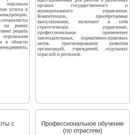
персонала
органах государственного и
ром успеха в
муниципального управления.
уренции.
Компетенции, приобретаемые
ециалисты
выпускниками, включают в себя
ны на рынке
стратегическое управление,
тивно решать
профессиональное применение
персоналом
законодательных, нормативно-правовых
ям в области
актов, прогнозирование развития
еджмента,
организаций, учреждений, отдельных
отраслей и регионов.
оты с
Профессиональное обучение
(по отраслям)