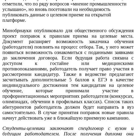
отметили, что по ряду вопросов «мнение промышленности
услышано», но вновь посетовали на необходимость
публиковать данные о целевом приеме на открытой
платформе.
Минобрнауки опубликовало для общественного обсуждения
проект поправок к правилам приема на целевые места.
Документ расширяет возможность заказчика обучения
(работодателя) повлиять на процесс отбора. Так, у него может
появиться возможность ознакомиться с поданными заявками
до заключения договора. Если будущая работа связана с
доступом к гостайне или медицинскими
противопоказаниями, работодатель получает право участия в
рассмотрении кандидатур. Также в ведомстве предлагают
засчитывать дополнительные 5 баллов к ЕГЭ в качестве
индивидуального достижения тем кандидатам на целевое
обучение, которые принимали участие в
профориентационных мероприятиях работодателя (конкурсах,
олимпиадах, обучении в профильных классах). Список таких
абитуриентов работодатель должен будет направить в вуз
самостоятельно. В случае принятия поправок новые правила
начнут действовать уже в ближайшую приемную кампанию.
Студенты-целевики заключают спецдоговор с вузом и
будущим работодателем. После получения диплома они