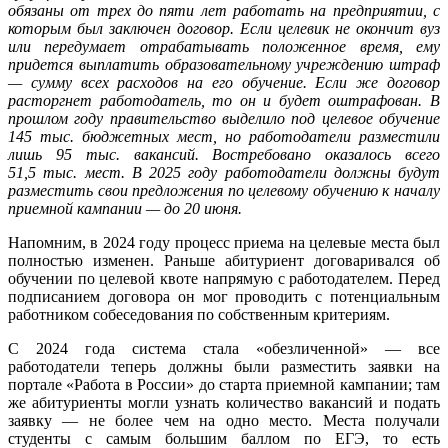
обязаны от трех до пяти лет работать на предприятии, с
которым был заключен договор. Если целевик не окончит вуз
или передумает отрабатывать положенное время, ему
придется выплатить образовательному учреждению штраф
— сумму всех расходов на его обучение. Если же договор
расторгнет работодатель, то он и будет оштрафован. В
прошлом году правительство выделило под целевое обучение
145 тыс. бюджетных мест, но работодатели разместили
лишь 95 тыс. вакансий. Востребовано оказалось всего
51,5 тыс. мест. В 2025 году работодатели должны будут
разместить свои предложения по целевому обучению к началу
приемной кампании — до 20 июня.
Напомним, в 2024 году процесс приема на целевые места был
полностью изменен. Раньше абитуриент договаривался об
обучении по целевой квоте напрямую с работодателем. Перед
подписанием договора он мог проводить с потенциальным
работником собеседования по собственным критериям.
С 2024 года система стала «обезличенной» — все
работодатели теперь должны были разместить заявки на
портале «Работа в России» до старта приемной кампании; там
же абитуриенты могли узнать количество вакансий и подать
заявку — не более чем на одно место. Места получали
студенты с самым большим баллом по ЕГЭ, то есть