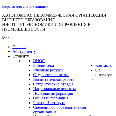
тановление
Версия для слабовидящих
вительства
сийской
АВТОНОМНАЯ НЕКОММЕРЧЕСКАЯ ОРГАНИЗАЦИЯ
ВЫСШЕГО ОБРАЗОВАНИЯ
дерации
ИНСТИТУТ ЭКОНОМИКИ И УПРАВЛЕНИЯ В
ПРОМЫШЛЕННОСТИ
Menu
ля
Главная
3
Абитуриенту
Студенту
ЭИОС
Библиотека
Контакты
Учебные ресурсы
Об
Студенческая жизнь
институте
Воспитательная работа
Студентческие отряды
сква
Национальные проекты
Полезная информация
б
Общая информация
Ректор Института
ерждении
Сведения об образовательной
авил
организации