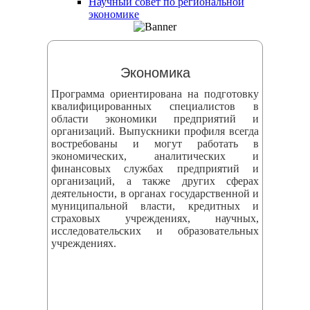
Научный совет по региональной
змещения
экономике
ициальном
те
Экономика
азовательной
Программа ориентирована на подготовку
анизации
квалифицированных специалистов в
области экономики предприятий и
организаций. Выпускники профиля всегда
ормационно-
востребованы и могут работать в
екоммуникационной
экономических, аналитических и
финансовых службах предприятий и
и
организаций, а также других сферах
тернет"
деятельности, в органах государственной и
муниципальной власти, кредитных и
страховых учреждениях, научных,
овления
исследовательских и образовательных
учреждениях.
формации
азовательной
анизации"