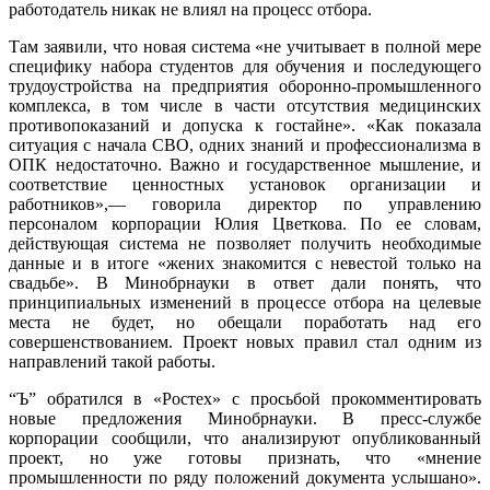
работодатель никак не влиял на процесс отбора.
Там заявили, что новая система «не учитывает в полной мере
специфику набора студентов для обучения и последующего
трудоустройства на предприятия оборонно-промышленного
комплекса, в том числе в части отсутствия медицинских
противопоказаний и допуска к гостайне». «Как показала
ситуация с начала СВО, одних знаний и профессионализма в
ОПК недостаточно. Важно и государственное мышление, и
соответствие ценностных установок организации и
работников»,— говорила директор по управлению
персоналом корпорации Юлия Цветкова. По ее словам,
действующая система не позволяет получить необходимые
данные и в итоге «жених знакомится с невестой только на
свадьбе». В Минобрнауки в ответ дали понять, что
принципиальных изменений в процессе отбора на целевые
места не будет, но обещали поработать над его
совершенствованием. Проект новых правил стал одним из
направлений такой работы.
“Ъ” обратился в «Ростех» с просьбой прокомментировать
новые предложения Минобрнауки. В пресс-службе
корпорации сообщили, что анализируют опубликованный
проект, но уже готовы признать, что «мнение
промышленности по ряду положений документа услышано».