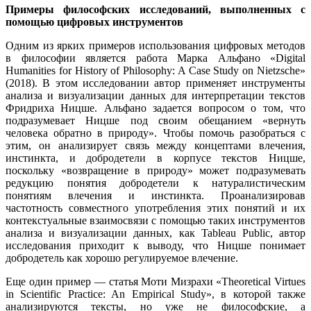
Примеры философских исследований, выполненных с
помощью цифровых инструментов
Одним из ярких примеров использования цифровых методов
в философии является работа Марка Альфано «Digital
Humanities for History of Philosophy: A Case Study on Nietzsche»
(2018). В этом исследовании автор применяет инструменты
анализа и визуализации данных для интерпретации текстов
Фридриха Ницше. Альфано задается вопросом о том, что
подразумевает Ницше под своим обещанием «вернуть
человека обратно в природу». Чтобы помочь разобраться с
этим, он анализирует связь между концептами влечения,
инстинкта, и добродетели в корпусе текстов Ницше,
поскольку «возвращение в природу» может подразумевать
редукцию понятия добродетели к натуралистическим
понятиям влечения и инстинкта. Проанализировав
частотность совместного употребления этих понятий и их
контекстуальные взаимосвязи с помощью таких инструментов
анализа и визуализации данных, как Tableau Public, автор
исследования приходит к выводу, что Ницше понимает
добродетель как хорошо регулируемое влечение.
Еще один пример — статья Моти Мизрахи «Theoretical Virtues
in Scientific Practice: An Empirical Study», в которой также
анализируются тексты, но уже не философские, а