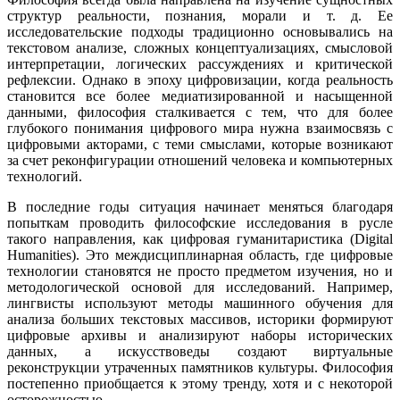
структур реальности, познания, морали и т. д. Ее
исследовательские подходы традиционно основывались на
текстовом анализе, сложных концептуализациях, смысловой
интерпретации, логических рассуждениях и критической
рефлексии. Однако в эпоху цифровизации, когда реальность
становится все более медиатизированной и насыщенной
данными, философия сталкивается с тем, что для более
глубокого понимания цифрового мира нужна взаимосвязь с
цифровыми акторами, с теми смыслами, которые возникают
за счет реконфигурации отношений человека и компьютерных
технологий.
В последние годы ситуация начинает меняться благодаря
попыткам проводить философские исследования в русле
такого направления, как цифровая гуманитаристика (Digital
Humanities). Это междисциплинарная область, где цифровые
технологии становятся не просто предметом изучения, но и
методологической основой для исследований. Например,
лингвисты используют методы машинного обучения для
анализа больших текстовых массивов, историки формируют
цифровые архивы и анализируют наборы исторических
данных, а искусствоведы создают виртуальные
реконструкции утраченных памятников культуры. Философия
постепенно приобщается к этому тренду, хотя и с некоторой
осторожностью.