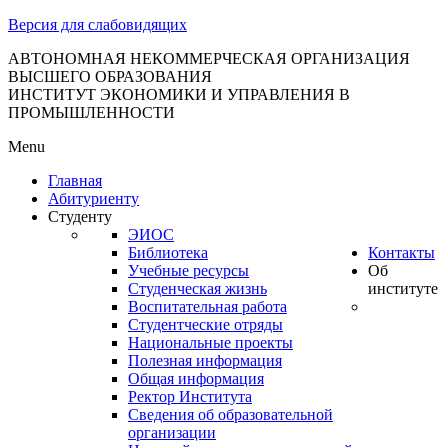
тановление
Версия для слабовидящих
вительства
сийской
АВТОНОМНАЯ НЕКОММЕРЧЕСКАЯ ОРГАНИЗАЦИЯ
ВЫСШЕГО ОБРАЗОВАНИЯ
дерации
ИНСТИТУТ ЭКОНОМИКИ И УПРАВЛЕНИЯ В
ПРОМЫШЛЕННОСТИ
Menu
ля
Главная
3
Абитуриенту
Студенту
ЭИОС
Библиотека
Контакты
Учебные ресурсы
Об
Студенческая жизнь
институте
Воспитательная работа
Студентческие отряды
сква
Национальные проекты
Полезная информация
б
Общая информация
Ректор Института
ерждении
Сведения об образовательной
авил
организации