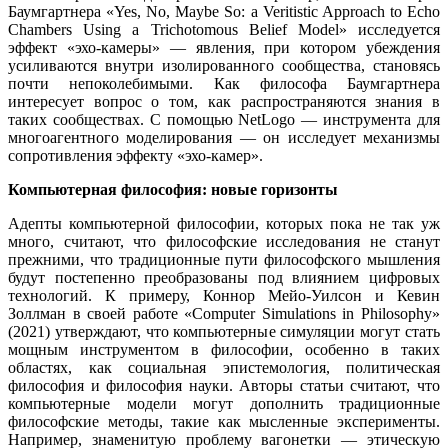
Баумгартнера «Yes, No, Maybe So: a Veritistic Approach to Echo
Chambers Using a Trichotomous Belief Model» исследуется
эффект «эхо-камеры» — явления, при котором убеждения
усиливаются внутри изолированного сообщества, становясь
почти непоколебимыми. Как философа Баумгартнера
интересует вопрос о том, как распространяются знания в
таких сообществах. С помощью NetLogo — инструмента для
многоагентного моделирования — он исследует механизмы
сопротивления эффекту «эхо-камер».
Компьютерная философия: новые горизонты
Адепты компьютерной философии, которых пока не так уж
много, считают, что философские исследования не станут
прежними, что традиционные пути философского мышления
будут постепенно преобразованы под влиянием цифровых
технологий. К примеру, Коннор Мейо-Уилсон и Кевин
Золлман в своей работе «Computer Simulations in Philosophy»
(2021) утверждают, что компьютерные симуляции могут стать
мощным инструментом в философии, особенно в таких
областях, как социальная эпистемология, политическая
философия и философия науки. Авторы статьи считают, что
компьютерные модели могут дополнить традиционные
философские методы, такие как мысленные эксперименты.
Например, знаменитую проблему вагонетки — этическую