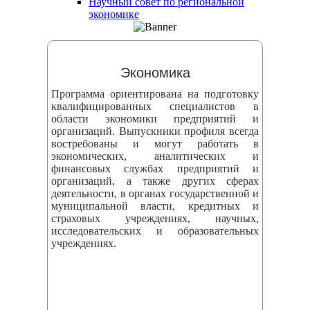
Научный совет по региональной
змещения
экономике
ициальном
те
Экономика
азовательной
Программа ориентирована на подготовку
анизации
квалифицированных специалистов в
области экономики предприятий и
организаций. Выпускники профиля всегда
ормационно-
востребованы и могут работать в
екоммуникационной
экономических, аналитических и
финансовых службах предприятий и
и
организаций, а также других сферах
тернет"
деятельности, в органах государственной и
муниципальной власти, кредитных и
страховых учреждениях, научных,
овления
исследовательских и образовательных
учреждениях.
формации
азовательной
анизации"