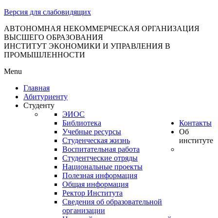
тановление
Версия для слабовидящих
вительства
сийской
АВТОНОМНАЯ НЕКОММЕРЧЕСКАЯ ОРГАНИЗАЦИЯ
ВЫСШЕГО ОБРАЗОВАНИЯ
дерации
ИНСТИТУТ ЭКОНОМИКИ И УПРАВЛЕНИЯ В
ПРОМЫШЛЕННОСТИ
Menu
ля
Главная
3
Абитуриенту
Студенту
ЭИОС
Библиотека
Контакты
Учебные ресурсы
Об
Студенческая жизнь
институте
Воспитательная работа
Студентческие отряды
сква
Национальные проекты
Полезная информация
б
Общая информация
Ректор Института
ерждении
Сведения об образовательной
авил
организации