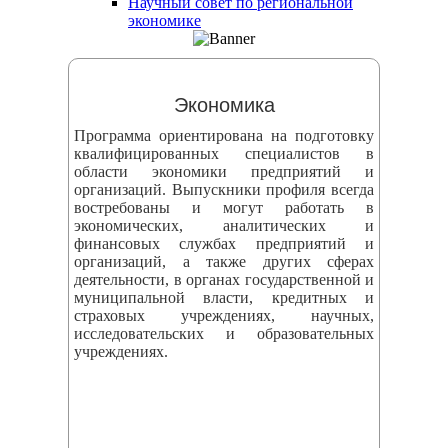
Научный совет по региональной
змещения
экономике
ициальном
те
Экономика
азовательной
Программа ориентирована на подготовку
анизации
квалифицированных специалистов в
области экономики предприятий и
организаций. Выпускники профиля всегда
ормационно-
востребованы и могут работать в
екоммуникационной
экономических, аналитических и
финансовых службах предприятий и
и
организаций, а также других сферах
тернет"
деятельности, в органах государственной и
муниципальной власти, кредитных и
страховых учреждениях, научных,
овления
исследовательских и образовательных
учреждениях.
формации
азовательной
анизации"