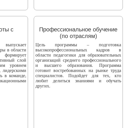
оты с
Профессиональное обучение
(по отраслям)
пускает
Цель программы – подготовка
ры в области
высокопрофессиональных кадров в
 формирует
области педагогики для образовательных
ктивный слой
организаций среднего профессионального
ким уровнем
и высшего образования. Программа
, лидерскими
готовит востребованных на рынке труда
ь в команде,
специалистов. Подойдет для тех, кто
ационными
любит делиться знаниями и обучать
других.