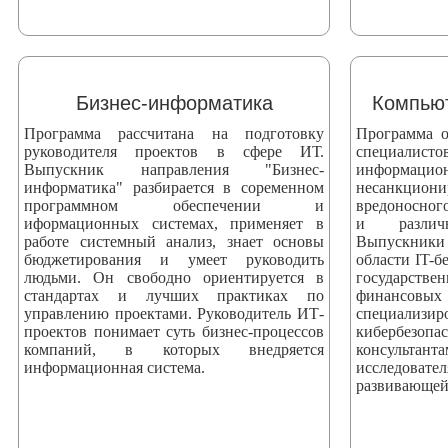
Бизнес-информатика
Компьют
Программа рассчитана на подготовку
Программа о
руководителя проектов в сфере ИТ.
специали
Выпускник направления "Бизнес-
информаци
информатика" разбирается в соременном
несанкци
программном обеспечении и
вредоносног
иформационных системах, применяет в
и различ
работе системный анализ, знает основы
Выпускники
бюджетирования и умеет руководить
области IT-б
людьми. Он свободно ориентируется в
государстве
стандартах и лучших практиках по
финансовых
управлению проектами. Руководитель ИТ-
специализ
проектов понимает суть бизнес-процессов
кибербезоп
компаний, в которых внедряется
консультан
информационная система.
исследова
развивающей