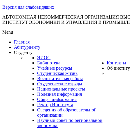
тановление
Версия для слабовидящих
вительства
сийской
АВТОНОМНАЯ НЕКОММЕРЧЕСКАЯ ОРГАНИЗАЦИЯ ВЫС
ИНСТИТУТ ЭКОНОМИКИ И УПРАВЛЕНИЯ В ПРОМЫШЛ
дерации
Menu
Главная
Абитуриенту
ля
Студенту
3
ЭИОС
Библиотека
Контакты
Учебные ресурсы
Об институ
Студенческая жизнь
Воспитательная работа
Студентческие отряды
Национальные проекты
Полезная информация
сква
Общая информация
Ректор Института
б
Сведения об образовательной
организации
ерждении
Научный совет по региональной
авил
экономике