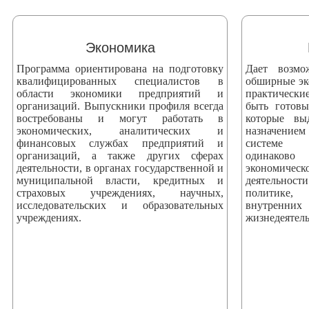
змещения
ициальном
Экономика
те
Программа ориентирована на подготовку
Дает возмо
азовательной
квалифицированных специалистов в
обширные эк
области экономики предприятий и
практически
анизации
организаций. Выпускники профиля всегда
быть готов
востребованы и могут работать в
которые вы
экономических, аналитических и
назначением
ормационно-
финансовых службах предприятий и
системе 
екоммуникационной
организаций, а также других сферах
одинаково
деятельности, в органах государственной и
экономич
и
муниципальной власти, кредитных и
деятельнос
тернет"
страховых учреждениях, научных,
политике, 
исследовательских и образовательных
внутренни
учреждениях.
жизнедеятель
овления
формации
азовательной
анизации"