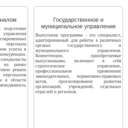
оналом
Государственное и
муниципальное управление
 подготовке
 управления
Выпускник программы - это специалист,
 современных
адаптированный для работы в различных
персонала
органах государственного и
ром успеха в
муниципального управления.
уренции.
Компетенции, приобретаемые
ециалисты
выпускниками, включают в себя
ны на рынке
стратегическое управление,
тивно решать
профессиональное применение
персоналом
законодательных, нормативно-правовых
ям в области
актов, прогнозирование развития
еджмента,
организаций, учреждений, отдельных
отраслей и регионов.