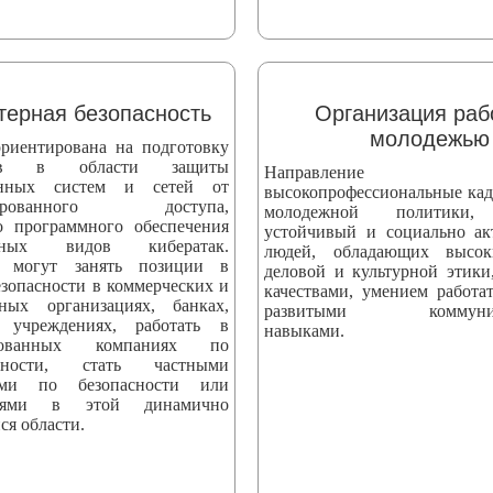
ерная безопасность
Организация раб
молодежью
риентирована на подготовку
стов в области защиты
Направление вы
онных систем и сетей от
высокопрофессиональные кад
онированного доступа,
молодежной политики,
о программного обеспечения
устойчивый и социально а
ных видов кибератак.
людей, обладающих высо
 могут занять позиции в
деловой и культурной этики
езопасности в коммерческих и
качествами, умением работат
нных организациях, банках,
развитыми коммуник
 учреждениях, работать в
навыками.
ированных компаниях по
асности, стать частными
тами по безопасности или
телями в этой динамично
ся области.