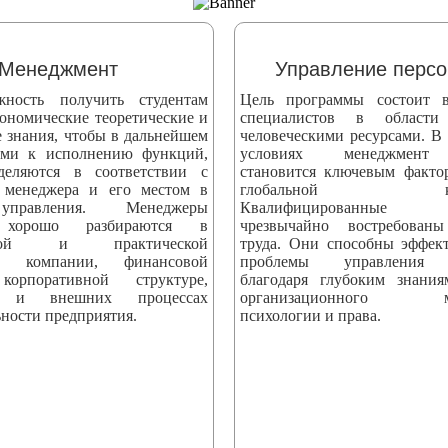
Менеджмент
Управление перс
жность получить студентам
Цель программы состоит в
ономические теоретические и
специалистов в области
е знания, чтобы в дальнейшем
человеческими ресурсами. В
ыми к исполнению функций,
условиях менеджмент 
деляются в соответствии с
становится ключевым факто
 менеджера и его местом в
глобальной конк
управления. Менеджеры
Квалифицированные сп
 хорошо разбираются в
чрезвычайно востребова
еской и практической
труда. Они способны эффек
ти компании, финансовой
проблемы управления 
корпоративной структуре,
благодаря глубоким знани
х и внешних процессах
организационного мен
ности предприятия.
психологии и права.