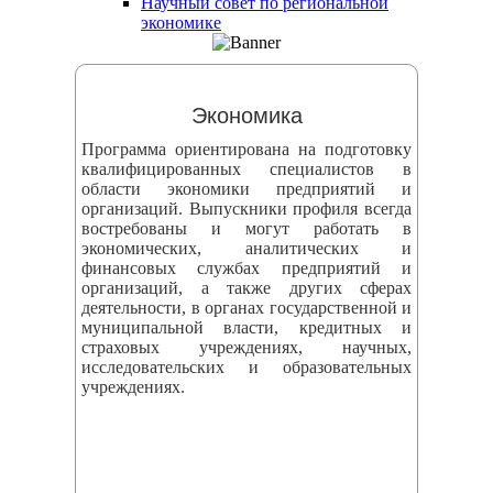
Научный совет по региональной
змещения
экономике
ициальном
те
Экономика
азовательной
Программа ориентирована на подготовку
анизации
квалифицированных специалистов в
области экономики предприятий и
организаций. Выпускники профиля всегда
ормационно-
востребованы и могут работать в
екоммуникационной
экономических, аналитических и
финансовых службах предприятий и
и
организаций, а также других сферах
тернет"
деятельности, в органах государственной и
муниципальной власти, кредитных и
страховых учреждениях, научных,
овления
исследовательских и образовательных
учреждениях.
формации
азовательной
анизации"