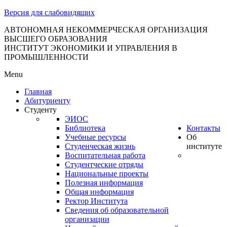
тановление
Версия для слабовидящих
вительства
сийской
АВТОНОМНАЯ НЕКОММЕРЧЕСКАЯ ОРГАНИЗАЦИЯ
ВЫСШЕГО ОБРАЗОВАНИЯ
дерации
ИНСТИТУТ ЭКОНОМИКИ И УПРАВЛЕНИЯ В
ПРОМЫШЛЕННОСТИ
Menu
ля
Главная
3
Абитуриенту
Студенту
ЭИОС
Библиотека
Контакты
Учебные ресурсы
Об
Студенческая жизнь
институте
Воспитательная работа
Студентческие отряды
сква
Национальные проекты
Полезная информация
б
Общая информация
Ректор Института
ерждении
Сведения об образовательной
авил
организации