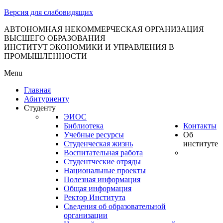
тановление
Версия для слабовидящих
вительства
сийской
АВТОНОМНАЯ НЕКОММЕРЧЕСКАЯ ОРГАНИЗАЦИЯ
ВЫСШЕГО ОБРАЗОВАНИЯ
дерации
ИНСТИТУТ ЭКОНОМИКИ И УПРАВЛЕНИЯ В
ПРОМЫШЛЕННОСТИ
Menu
ля
Главная
3
Абитуриенту
Студенту
ЭИОС
Библиотека
Контакты
Учебные ресурсы
Об
Студенческая жизнь
институте
Воспитательная работа
Студентческие отряды
сква
Национальные проекты
Полезная информация
б
Общая информация
Ректор Института
ерждении
Сведения об образовательной
авил
организации