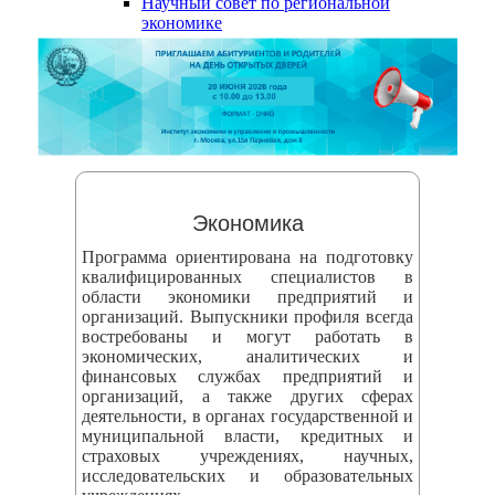
Научный совет по региональной
змещения
экономике
ициальном
те
азовательной
анизации
ормационно-
Экономика
екоммуникационной
Программа ориентирована на подготовку
и
квалифицированных специалистов в
области экономики предприятий и
тернет"
организаций. Выпускники профиля всегда
востребованы и могут работать в
экономических, аналитических и
овления
финансовых службах предприятий и
формации
организаций, а также других сферах
деятельности, в органах государственной и
муниципальной власти, кредитных и
азовательной
страховых учреждениях, научных,
исследовательских и образовательных
анизации"