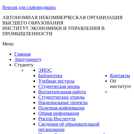
тановление
Версия для слабовидящих
вительства
сийской
АВТОНОМНАЯ НЕКОММЕРЧЕСКАЯ ОРГАНИЗАЦИЯ
ВЫСШЕГО ОБРАЗОВАНИЯ
дерации
ИНСТИТУТ ЭКОНОМИКИ И УПРАВЛЕНИЯ В
ПРОМЫШЛЕННОСТИ
Menu
ля
Главная
3
Абитуриенту
Студенту
ЭИОС
Библиотека
Контакты
Учебные ресурсы
Об
Студенческая жизнь
институте
Воспитательная работа
Студентческие отряды
сква
Национальные проекты
Полезная информация
б
Общая информация
Ректор Института
ерждении
Сведения об образовательной
авил
организации