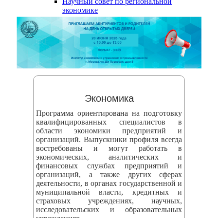
Научный совет по региональной
змещения
экономике
ициальном
те
азовательной
анизации
ормационно-
Экономика
екоммуникационной
Программа ориентирована на подготовку
и
квалифицированных специалистов в
области экономики предприятий и
тернет"
организаций. Выпускники профиля всегда
востребованы и могут работать в
экономических, аналитических и
овления
финансовых службах предприятий и
формации
организаций, а также других сферах
деятельности, в органах государственной и
муниципальной власти, кредитных и
азовательной
страховых учреждениях, научных,
исследовательских и образовательных
анизации"