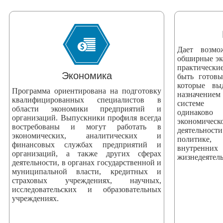
змещения
ициальном
те
Дает возмо
азовательной
обширные эк
практически
анизации
Экономика
быть готов
которые вы
Программа ориентирована на подготовку
назначением
ормационно-
квалифицированных специалистов в
системе 
области экономики предприятий и
екоммуникационной
одинаково
организаций. Выпускники профиля всегда
экономич
и
востребованы и могут работать в
деятельнос
экономических, аналитических и
тернет"
политике, 
финансовых службах предприятий и
внутренни
организаций, а также других сферах
жизнедеятель
деятельности, в органах государственной и
овления
муниципальной власти, кредитных и
формации
страховых учреждениях, научных,
исследовательских и образовательных
учреждениях.
азовательной
анизации"