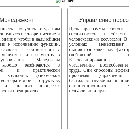
Менеджмент
Управление перс
жность получить студентам
Цель программы состоит в
ономические теоретические и
специалистов в области
е знания, чтобы в дальнейшем
человеческими ресурсами. В
ыми к исполнению функций,
условиях менеджмент 
деляются в соответствии с
становится ключевым факто
 менеджера и его местом в
глобальной конк
управления. Менеджеры
Квалифицированные сп
 хорошо разбираются в
чрезвычайно востребова
еской и практической
труда. Они способны эффек
ти компании, финансовой
проблемы управления 
корпоративной структуре,
благодаря глубоким знани
х и внешних процессах
организационного мен
ности предприятия.
психологии и права.