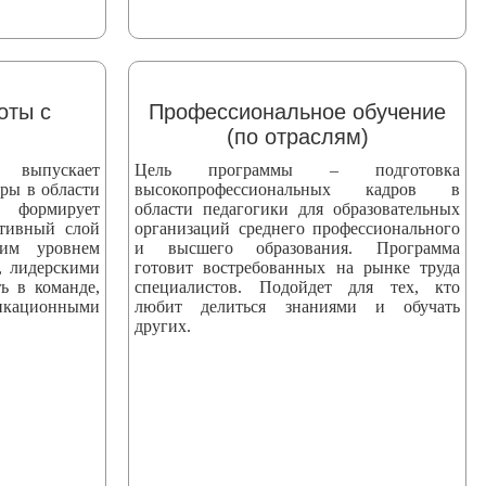
оты с
Профессиональное обучение
(по отраслям)
пускает
Цель программы – подготовка
ры в области
высокопрофессиональных кадров в
 формирует
области педагогики для образовательных
ктивный слой
организаций среднего профессионального
ким уровнем
и высшего образования. Программа
, лидерскими
готовит востребованных на рынке труда
ь в команде,
специалистов. Подойдет для тех, кто
ационными
любит делиться знаниями и обучать
других.