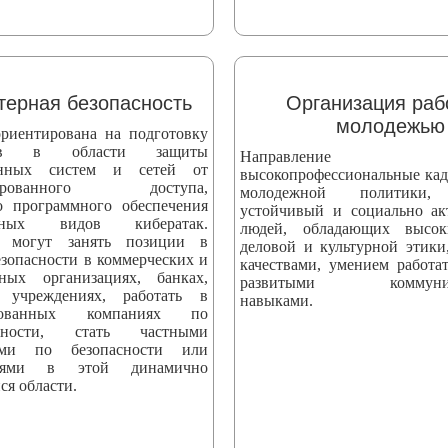
ерная безопасность
Организация раб
молодежью
риентирована на подготовку
стов в области защиты
Направление вы
онных систем и сетей от
высокопрофессиональные кад
онированного доступа,
молодежной политики,
о программного обеспечения
устойчивый и социально а
ных видов кибератак.
людей, обладающих высо
 могут занять позиции в
деловой и культурной этики
езопасности в коммерческих и
качествами, умением работат
нных организациях, банках,
развитыми коммуник
 учреждениях, работать в
навыками.
ированных компаниях по
асности, стать частными
тами по безопасности или
телями в этой динамично
ся области.