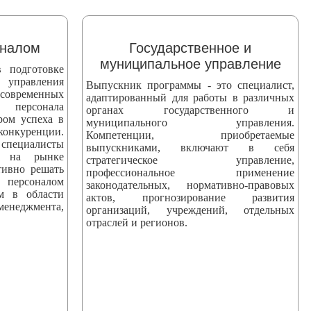
оналом
Государственное и
муниципальное управление
 подготовке
 управления
Выпускник программы - это специалист,
 современных
адаптированный для работы в различных
персонала
органах государственного и
ром успеха в
муниципального управления.
уренции.
Компетенции, приобретаемые
ециалисты
выпускниками, включают в себя
ны на рынке
стратегическое управление,
тивно решать
профессиональное применение
персоналом
законодательных, нормативно-правовых
ям в области
актов, прогнозирование развития
еджмента,
организаций, учреждений, отдельных
отраслей и регионов.