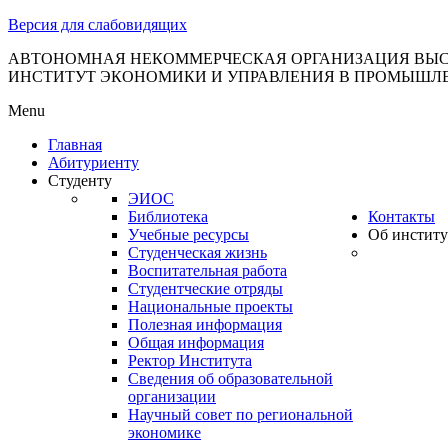
тановление
Версия для слабовидящих
вительства
сийской
АВТОНОМНАЯ НЕКОММЕРЧЕСКАЯ ОРГАНИЗАЦИЯ ВЫС
ИНСТИТУТ ЭКОНОМИКИ И УПРАВЛЕНИЯ В ПРОМЫШЛ
дерации
Menu
Главная
Абитуриенту
ля
Студенту
3
ЭИОС
Библиотека
Контакты
Учебные ресурсы
Об институ
Студенческая жизнь
Воспитательная работа
Студентческие отряды
Национальные проекты
Полезная информация
сква
Общая информация
Ректор Института
б
Сведения об образовательной
организации
ерждении
Научный совет по региональной
авил
экономике