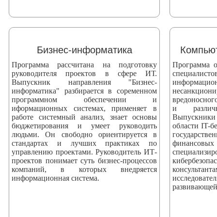
Бизнес-информатика
Компьют
Программа рассчитана на подготовку
Программа о
руководителя проектов в сфере ИТ.
специали
Выпускник направления "Бизнес-
информаци
информатика" разбирается в соременном
несанкци
программном обеспечении и
вредоносног
иформационных системах, применяет в
и различ
работе системный анализ, знает основы
Выпускники
бюджетирования и умеет руководить
области IT-б
людьми. Он свободно ориентируется в
государстве
стандартах и лучших практиках по
финансовых
управлению проектами. Руководитель ИТ-
специализ
проектов понимает суть бизнес-процессов
кибербезоп
компаний, в которых внедряется
консультан
информационная система.
исследова
развивающей