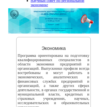
Научный совет по региональной
змещения
экономике
ициальном
те
азовательной
анизации
ормационно-
Экономика
екоммуникационной
Программа ориентирована на подготовку
и
квалифицированных специалистов в
области экономики предприятий и
тернет"
организаций. Выпускники профиля всегда
востребованы и могут работать в
экономических, аналитических и
овления
финансовых службах предприятий и
формации
организаций, а также других сферах
деятельности, в органах государственной и
муниципальной власти, кредитных и
азовательной
страховых учреждениях, научных,
исследовательских и образовательных
анизации"