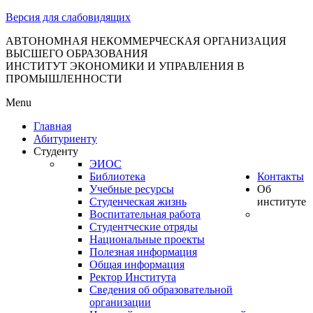
тановление
Версия для слабовидящих
вительства
сийской
АВТОНОМНАЯ НЕКОММЕРЧЕСКАЯ ОРГАНИЗАЦИЯ
ВЫСШЕГО ОБРАЗОВАНИЯ
дерации
ИНСТИТУТ ЭКОНОМИКИ И УПРАВЛЕНИЯ В
ПРОМЫШЛЕННОСТИ
Menu
ля
Главная
3
Абитуриенту
Студенту
ЭИОС
Библиотека
Контакты
Учебные ресурсы
Об
Студенческая жизнь
институте
Воспитательная работа
Студентческие отряды
сква
Национальные проекты
Полезная информация
б
Общая информация
Ректор Института
ерждении
Сведения об образовательной
авил
организации