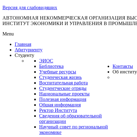
тановление
Версия для слабовидящих
вительства
сийской
АВТОНОМНАЯ НЕКОММЕРЧЕСКАЯ ОРГАНИЗАЦИЯ ВЫС
ИНСТИТУТ ЭКОНОМИКИ И УПРАВЛЕНИЯ В ПРОМЫШЛ
дерации
Menu
Главная
Абитуриенту
ля
Студенту
3
ЭИОС
Библиотека
Контакты
Учебные ресурсы
Об институ
Студенческая жизнь
Воспитательная работа
Студентческие отряды
Национальные проекты
Полезная информация
сква
Общая информация
Ректор Института
б
Сведения об образовательной
организации
ерждении
Научный совет по региональной
авил
экономике