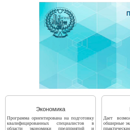
змещения
ициальном
те
азовательной
анизации
ормационно-
екоммуникационной
и
тернет"
овления
формации
Экономика
Программа ориентирована на подготовку
Дает возмо
азовательной
квалифицированных специалистов в
обширные эк
анизации"
области экономики предприятий и
практически