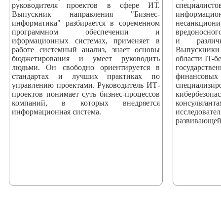
руководителя проектов в сфере ИТ.
специали
Выпускник направления "Бизнес-
информаци
информатика" разбирается в соременном
несанкци
программном обеспечении и
вредоносног
иформационных системах, применяет в
и различ
работе системный анализ, знает основы
Выпускники
бюджетирования и умеет руководить
области IT-б
людьми. Он свободно ориентируется в
государстве
стандартах и лучших практиках по
финансовых
управлению проектами. Руководитель ИТ-
специализ
проектов понимает суть бизнес-процессов
кибербезоп
компаний, в которых внедряется
консультан
информационная система.
исследова
развивающей