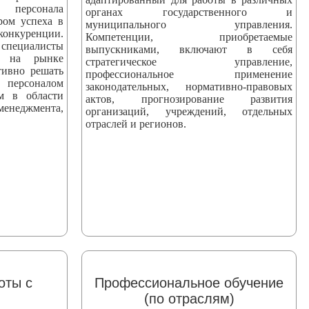
персонала
органах государственного и
ром успеха в
муниципального управления.
уренции.
Компетенции, приобретаемые
ециалисты
выпускниками, включают в себя
ны на рынке
стратегическое управление,
тивно решать
профессиональное применение
персоналом
законодательных, нормативно-правовых
ям в области
актов, прогнозирование развития
еджмента,
организаций, учреждений, отдельных
отраслей и регионов.
оты с
Профессиональное обучение
(по отраслям)