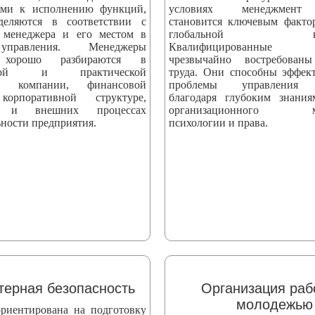
ыми к исполнению функций,
условиях менеджмент 
деляются в соответствии с
становится ключевым факто
 менеджера и его местом в
глобальной конк
управления. Менеджеры
Квалифицированные сп
 хорошо разбираются в
чрезвычайно востребова
еской и практической
труда. Они способны эффек
ти компании, финансовой
проблемы управления 
корпоративной структуре,
благодаря глубоким знани
х и внешних процессах
организационного мен
ности предприятия.
психологии и права.
ерная безопасность
Организация раб
молодежью
риентирована на подготовку