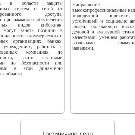
стов в области защиты
Направление вы
онных систем и сетей от
высокопрофессиональные кад
онированного доступа,
молодежной политики,
о программного обеспечения
устойчивый и социально а
ных видов кибератак.
людей, обладающих высо
 могут занять позиции в
деловой и культурной этики
езопасности в коммерческих и
качествами, умением работат
нных организациях, банках,
развитыми коммуник
 учреждениях, работать в
навыками.
ированных компаниях по
асности, стать частными
тами по безопасности или
телями в этой динамично
ся области.
Гостиничное дело