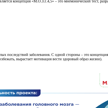
тся концепция «М.О.З.Г.4,5» – это мнемонический тест, разра
елых последствий заболевания. С одной стороны – это концепция
избежать, вырастает мотивация вести здоровый образ жизни).