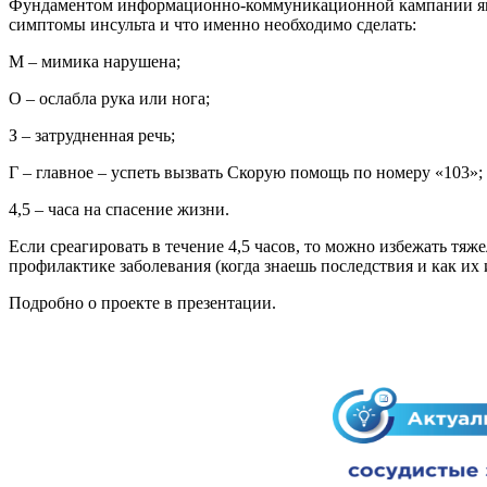
Фундаментом информационно-коммуникационной кампании являе
змещения
симптомы инсульта и что именно необходимо сделать:
М – мимика нарушена;
ициальном
те
О – ослабла рука или нога;
азовательной
З – затрудненная речь;
анизации
Г – главное – успеть вызвать Скорую помощь по номеру «103»;
4,5 – часа на спасение жизни.
ормационно-
екоммуникационной
Если среагировать в течение 4,5 часов, то можно избежать тяж
профилактике заболевания (когда знаешь последствия и как их 
и
тернет"
Подробно о проекте в презентации.
овления
формации
азовательной
анизации"