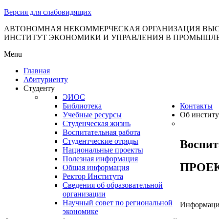
тановление
Версия для слабовидящих
вительства
сийской
АВТОНОМНАЯ НЕКОММЕРЧЕСКАЯ ОРГАНИЗАЦИЯ ВЫС
ИНСТИТУТ ЭКОНОМИКИ И УПРАВЛЕНИЯ В ПРОМЫШЛ
дерации
Menu
Главная
Абитуриенту
ля
Студенту
3
ЭИОС
Библиотека
Контакты
Учебные ресурсы
Об институ
Студенческая жизнь
Воспитательная работа
Студентческие отряды
Воспит
Национальные проекты
Полезная информация
сква
ПРОЕКТ
Общая информация
Ректор Института
б
Сведения об образовательной
организации
ерждении
Научный совет по региональной
Информацио
авил
экономике