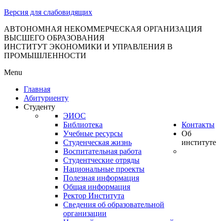
тановление
Версия для слабовидящих
вительства
сийской
АВТОНОМНАЯ НЕКОММЕРЧЕСКАЯ ОРГАНИЗАЦИЯ
ВЫСШЕГО ОБРАЗОВАНИЯ
дерации
ИНСТИТУТ ЭКОНОМИКИ И УПРАВЛЕНИЯ В
ПРОМЫШЛЕННОСТИ
Menu
ля
Главная
3
Абитуриенту
Студенту
ЭИОС
Библиотека
Контакты
Учебные ресурсы
Об
Студенческая жизнь
институте
Воспитательная работа
Студентческие отряды
сква
Национальные проекты
Полезная информация
б
Общая информация
Ректор Института
ерждении
Сведения об образовательной
авил
организации