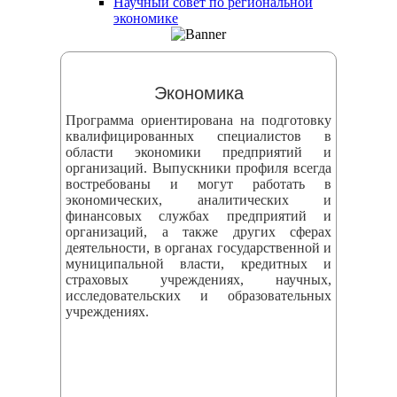
Научный совет по региональной
змещения
экономике
ициальном
те
Экономика
азовательной
Программа ориентирована на подготовку
анизации
квалифицированных специалистов в
области экономики предприятий и
организаций. Выпускники профиля всегда
ормационно-
востребованы и могут работать в
екоммуникационной
экономических, аналитических и
финансовых службах предприятий и
и
организаций, а также других сферах
тернет"
деятельности, в органах государственной и
муниципальной власти, кредитных и
страховых учреждениях, научных,
овления
исследовательских и образовательных
учреждениях.
формации
азовательной
анизации"