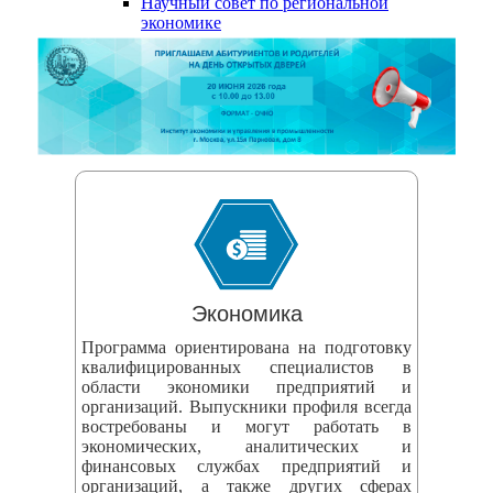
Научный совет по региональной
змещения
экономике
ициальном
те
азовательной
анизации
ормационно-
екоммуникационной
и
тернет"
Экономика
Программа ориентирована на подготовку
овления
квалифицированных специалистов в
области экономики предприятий и
формации
организаций. Выпускники профиля всегда
востребованы и могут работать в
экономических, аналитических и
азовательной
финансовых службах предприятий и
анизации"
организаций, а также других сферах