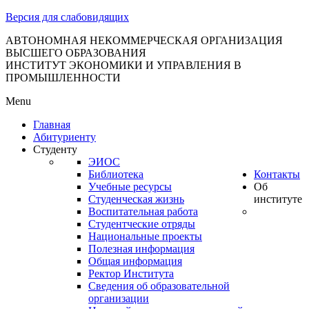
тановление
Версия для слабовидящих
вительства
сийской
АВТОНОМНАЯ НЕКОММЕРЧЕСКАЯ ОРГАНИЗАЦИЯ
ВЫСШЕГО ОБРАЗОВАНИЯ
дерации
ИНСТИТУТ ЭКОНОМИКИ И УПРАВЛЕНИЯ В
ПРОМЫШЛЕННОСТИ
Menu
ля
Главная
3
Абитуриенту
Студенту
ЭИОС
Библиотека
Контакты
Учебные ресурсы
Об
Студенческая жизнь
институте
Воспитательная работа
Студентческие отряды
сква
Национальные проекты
Полезная информация
б
Общая информация
Ректор Института
ерждении
Сведения об образовательной
авил
организации