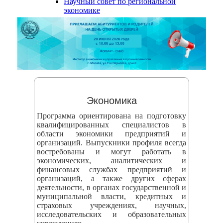
Научный совет по региональной
змещения
экономике
ициальном
те
азовательной
анизации
ормационно-
Экономика
екоммуникационной
Программа ориентирована на подготовку
и
квалифицированных специалистов в
области экономики предприятий и
тернет"
организаций. Выпускники профиля всегда
востребованы и могут работать в
экономических, аналитических и
овления
финансовых службах предприятий и
формации
организаций, а также других сферах
деятельности, в органах государственной и
муниципальной власти, кредитных и
азовательной
страховых учреждениях, научных,
исследовательских и образовательных
анизации"