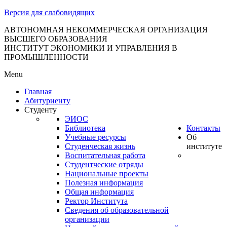
тановление
Версия для слабовидящих
вительства
сийской
АВТОНОМНАЯ НЕКОММЕРЧЕСКАЯ ОРГАНИЗАЦИЯ
ВЫСШЕГО ОБРАЗОВАНИЯ
дерации
ИНСТИТУТ ЭКОНОМИКИ И УПРАВЛЕНИЯ В
ПРОМЫШЛЕННОСТИ
Menu
ля
Главная
3
Абитуриенту
Студенту
ЭИОС
Библиотека
Контакты
Учебные ресурсы
Об
Студенческая жизнь
институте
Воспитательная работа
Студентческие отряды
сква
Национальные проекты
Полезная информация
б
Общая информация
Ректор Института
ерждении
Сведения об образовательной
авил
организации