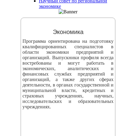
Научный совет по региональной
змещения
экономике
ициальном
те
Экономика
азовательной
Программа ориентирована на подготовку
анизации
квалифицированных специалистов в
области экономики предприятий и
организаций. Выпускники профиля всегда
ормационно-
востребованы и могут работать в
екоммуникационной
экономических, аналитических и
финансовых службах предприятий и
и
организаций, а также других сферах
тернет"
деятельности, в органах государственной и
муниципальной власти, кредитных и
страховых учреждениях, научных,
овления
исследовательских и образовательных
учреждениях.
формации
азовательной
анизации"