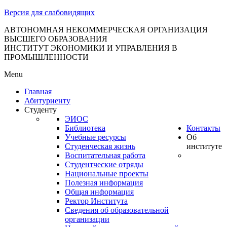
тановление
Версия для слабовидящих
вительства
сийской
АВТОНОМНАЯ НЕКОММЕРЧЕСКАЯ ОРГАНИЗАЦИЯ
ВЫСШЕГО ОБРАЗОВАНИЯ
дерации
ИНСТИТУТ ЭКОНОМИКИ И УПРАВЛЕНИЯ В
ПРОМЫШЛЕННОСТИ
Menu
ля
Главная
3
Абитуриенту
Студенту
ЭИОС
Библиотека
Контакты
Учебные ресурсы
Об
Студенческая жизнь
институте
Воспитательная работа
Студентческие отряды
сква
Национальные проекты
Полезная информация
б
Общая информация
Ректор Института
ерждении
Сведения об образовательной
авил
организации