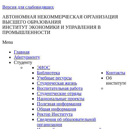
тановление
Версия для слабовидящих
вительства
сийской
АВТОНОМНАЯ НЕКОММЕРЧЕСКАЯ ОРГАНИЗАЦИЯ
ВЫСШЕГО ОБРАЗОВАНИЯ
дерации
ИНСТИТУТ ЭКОНОМИКИ И УПРАВЛЕНИЯ В
ПРОМЫШЛЕННОСТИ
Menu
ля
Главная
3
Абитуриенту
Студенту
ЭИОС
Библиотека
Контакты
Учебные ресурсы
Об
Студенческая жизнь
институте
Воспитательная работа
Студентческие отряды
сква
Национальные проекты
Полезная информация
б
Общая информация
Ректор Института
ерждении
Сведения об образовательной
авил
организации