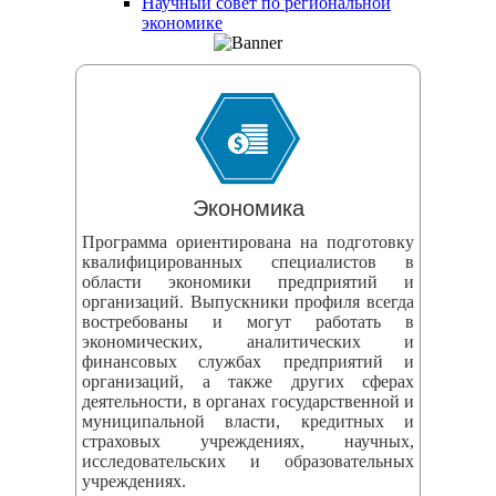
Научный совет по региональной
змещения
экономике
ициальном
те
азовательной
анизации
Экономика
ормационно-
Программа ориентирована на подготовку
екоммуникационной
квалифицированных специалистов в
и
области экономики предприятий и
организаций. Выпускники профиля всегда
тернет"
востребованы и могут работать в
экономических, аналитических и
финансовых службах предприятий и
овления
организаций, а также других сферах
формации
деятельности, в органах государственной и
муниципальной власти, кредитных и
страховых учреждениях, научных,
азовательной
исследовательских и образовательных
учреждениях.
анизации"