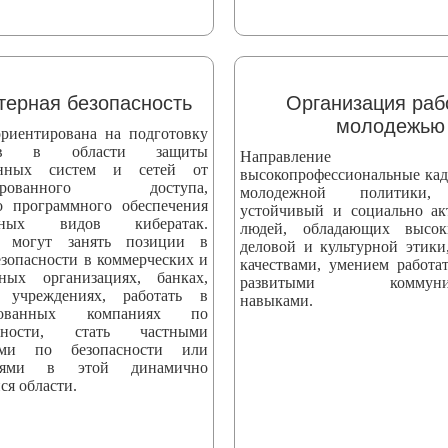
ерная безопасность
Организация раб
молодежью
риентирована на подготовку
стов в области защиты
Направление вы
онных систем и сетей от
высокопрофессиональные кад
онированного доступа,
молодежной политики,
о программного обеспечения
устойчивый и социально а
ных видов кибератак.
людей, обладающих высо
 могут занять позиции в
деловой и культурной этики
езопасности в коммерческих и
качествами, умением работат
нных организациях, банках,
развитыми коммуник
 учреждениях, работать в
навыками.
ированных компаниях по
асности, стать частными
тами по безопасности или
телями в этой динамично
ся области.