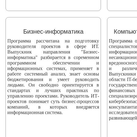
Бизнес-информатика
Компьют
Программа рассчитана на подготовку
Программа о
руководителя проектов в сфере ИТ.
специали
Выпускник направления "Бизнес-
информаци
информатика" разбирается в соременном
несанкци
программном обеспечении и
вредоносног
иформационных системах, применяет в
и различ
работе системный анализ, знает основы
Выпускники
бюджетирования и умеет руководить
области IT-б
людьми. Он свободно ориентируется в
государстве
стандартах и лучших практиках по
финансовых
управлению проектами. Руководитель ИТ-
специализ
проектов понимает суть бизнес-процессов
кибербезоп
компаний, в которых внедряется
консультан
информационная система.
исследова
развивающей