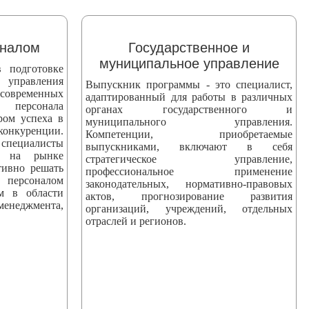
оналом
Государственное и
муниципальное управление
 подготовке
 управления
Выпускник программы - это специалист,
 современных
адаптированный для работы в различных
персонала
органах государственного и
ром успеха в
муниципального управления.
уренции.
Компетенции, приобретаемые
ециалисты
выпускниками, включают в себя
ны на рынке
стратегическое управление,
тивно решать
профессиональное применение
персоналом
законодательных, нормативно-правовых
ям в области
актов, прогнозирование развития
еджмента,
организаций, учреждений, отдельных
отраслей и регионов.