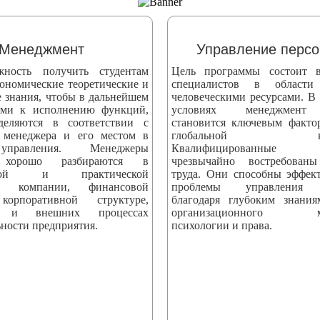
Менеджмент
Управление перс
жность получить студентам
Цель программы состоит в
ономические теоретические и
специалистов в области
е знания, чтобы в дальнейшем
человеческими ресурсами. В
ыми к исполнению функций,
условиях менеджмент 
деляются в соответствии с
становится ключевым факто
 менеджера и его местом в
глобальной конк
управления. Менеджеры
Квалифицированные сп
 хорошо разбираются в
чрезвычайно востребова
еской и практической
труда. Они способны эффек
ти компании, финансовой
проблемы управления 
корпоративной структуре,
благодаря глубоким знани
х и внешних процессах
организационного мен
ности предприятия.
психологии и права.