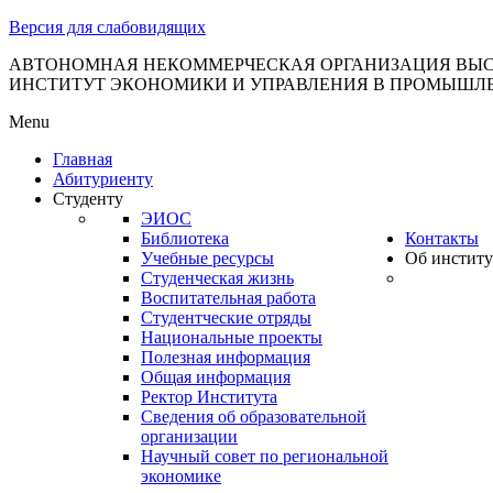
тановление
Версия для слабовидящих
вительства
сийской
АВТОНОМНАЯ НЕКОММЕРЧЕСКАЯ ОРГАНИЗАЦИЯ ВЫС
ИНСТИТУТ ЭКОНОМИКИ И УПРАВЛЕНИЯ В ПРОМЫШЛ
дерации
Menu
Главная
Абитуриенту
ля
Студенту
3
ЭИОС
Библиотека
Контакты
Учебные ресурсы
Об институ
Студенческая жизнь
Воспитательная работа
Студентческие отряды
Национальные проекты
Полезная информация
сква
Общая информация
Ректор Института
б
Сведения об образовательной
организации
ерждении
Научный совет по региональной
авил
экономике