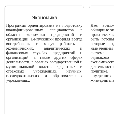
змещения
ициальном
Экономика
те
Программа ориентирована на подготовку
Дает возмо
азовательной
квалифицированных специалистов в
обширные эк
области экономики предприятий и
практически
анизации
организаций. Выпускники профиля всегда
быть готов
востребованы и могут работать в
которые вы
экономических, аналитических и
назначением
ормационно-
финансовых службах предприятий и
системе 
екоммуникационной
организаций, а также других сферах
одинаково
деятельности, в органах государственной и
экономич
и
муниципальной власти, кредитных и
деятельнос
тернет"
страховых учреждениях, научных,
политике, 
исследовательских и образовательных
внутренни
учреждениях.
жизнедеятель
овления
формации
азовательной
анизации"