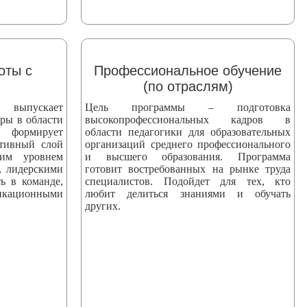
оты с
Профессиональное обучение
(по отраслям)
пускает
Цель программы – подготовка
ры в области
высокопрофессиональных кадров в
 формирует
области педагогики для образовательных
ктивный слой
организаций среднего профессионального
ким уровнем
и высшего образования. Программа
, лидерскими
готовит востребованных на рынке труда
ь в команде,
специалистов. Подойдет для тех, кто
ационными
любит делиться знаниями и обучать
других.