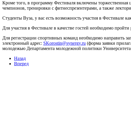
змещения
Кроме того, в программу Фестиваля включены торжественная 
чемпионов, тренировки с фитнеспрезентерами, а также лектори
ициальном
Студенты Вуза, у вас есть возможность участия в Фестивале как
те
Для участия в Фестивале в качестве гостей необходимо пройт
азовательной
Для регистрации спортивных команд необходимо направить за
анизации
электронный адрес:
(форма заявки прилаг
молодежью Департамента молодежной политики Университета 
ормационно-
Назад
Вперед
екоммуникационной
и
тернет"
овления
формации
азовательной
анизации"