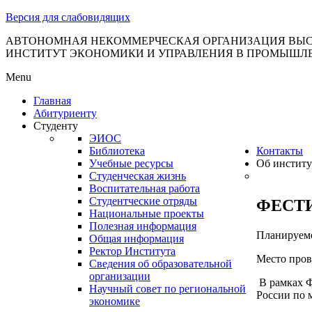
тановление
Версия для слабовидящих
вительства
сийской
АВТОНОМНАЯ НЕКОММЕРЧЕСКАЯ ОРГАНИЗАЦИЯ ВЫС
ИНСТИТУТ ЭКОНОМИКИ И УПРАВЛЕНИЯ В ПРОМЫШЛ
дерации
Menu
Главная
Абитуриенту
ля
Студенту
3
ЭИОС
Библиотека
Контакты
Учебные ресурсы
Об институ
Студенческая жизнь
Воспитательная работа
Студентческие отряды
ФЕСТ
Национальные проекты
Полезная информация
сква
Планируемо
Общая информация
Ректор Института
Место прове
б
Сведения об образовательной
организации
ерждении
В рамках Ф
Научный совет по региональной
России по 
авил
экономике