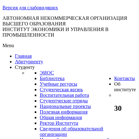
тановление
Версия для слабовидящих
вительства
сийской
АВТОНОМНАЯ НЕКОММЕРЧЕСКАЯ ОРГАНИЗАЦИЯ
ВЫСШЕГО ОБРАЗОВАНИЯ
дерации
ИНСТИТУТ ЭКОНОМИКИ И УПРАВЛЕНИЯ В
ПРОМЫШЛЕННОСТИ
Menu
ля
Главная
3
Абитуриенту
Студенту
ЭИОС
Библиотека
Контакты
Учебные ресурсы
Об
Студенческая жизнь
институте
Воспитательная работа
Студентческие отряды
сква
Национальные проекты
30
Полезная информация
б
Общая информация
Ректор Института
ерждении
Сведения об образовательной
авил
организации