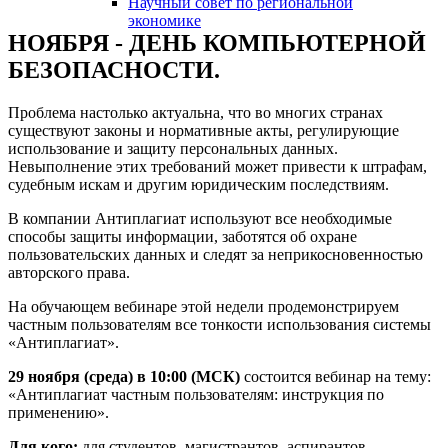
Научный совет по региональной
змещения
экономике
НОЯБРЯ - ДЕНЬ КОМПЬЮТЕРНОЙ
ициальном
БЕЗОПАСНОСТИ.
те
Проблема настолько актуальна, что во многих странах
азовательной
существуют законы и нормативные акты, регулирующие
анизации
использование и защиту персональных данных.
Невыполнение этих требований может привести к штрафам,
судебным искам и другим юридическим последствиям.
ормационно-
В компании Антиплагиат используют все необходимые
екоммуникационной
способы защиты информации, заботятся об охране
и
пользовательских данных и следят за неприкосновенностью
авторского права.
тернет"
На обучающем вебинаре этой недели продемонстрируем
частным пользователям все тонкости использования системы
овления
«Антиплагиат».
формации
29 ноября (среда) в 10:00 (МСК)
состоится вебинар на тему:
«Антиплагиат частным пользователям: инструкция по
азовательной
применению».
анизации"
Для кого:
для студентов, магистрантов, аспирантов,