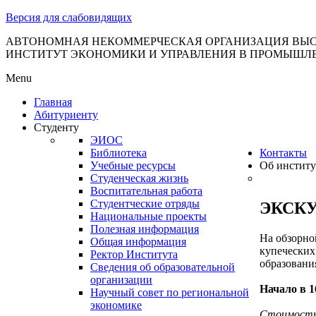
тановление
Версия для слабовидящих
вительства
сийской
АВТОНОМНАЯ НЕКОММЕРЧЕСКАЯ ОРГАНИЗАЦИЯ ВЫС
ИНСТИТУТ ЭКОНОМИКИ И УПРАВЛЕНИЯ В ПРОМЫШЛ
дерации
Menu
Главная
Абитуриенту
ля
Студенту
3
ЭИОС
Библиотека
Контакты
Учебные ресурсы
Об институ
Студенческая жизнь
Воспитательная работа
Студентческие отряды
ЭКСК
Национальные проекты
Полезная информация
сква
На обзорно
Общая информация
купеческих
Ректор Института
образования
б
Сведения об образовательной
организации
ерждении
Начало в 1
Научный совет по региональной
авил
экономике
Стоимость