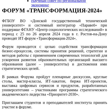
Научный совет по региональной
змещения
экономике
ФОРУМ «ТРАНСФОРМАЦИЯ-2024»
ициальном
ФГБОУ ВО «Донской государственный технический
те
университет» и системный интегратор «Паравеб» при
азовательной
поддержке ФГАНУ «Центр социологических исследований» в
период с 25 по 26 апреля 2024 года в г. Ростов-на-Дону
анизации
проводят ИТ-форум «Трансформация-2024».
Форум проводится с целью содействия трансформации
ормационно-
бизнес-процессов, системы принятия решений, стратегии и
екоммуникационной
методов работы с применением современных технологий для
ускорения развития образовательных организаций высшего
и
образования (далее – университеты) и достижения ими
тернет"
стратегических целей.
В рамках Форума пройдут пленарные дискуссии, круглые
овления
столы, мастер-классы, ИТ-хакатон, биржа ИТ-проектов,
выставка цифровых сервисов и продуктов, разработанных
формации
университетами – участниками программы стратегического
академического лидерства «Приоритет-2030».
азовательной
Приглашаем студентов и преподавателей института принять
анизации"
участие в форуме.