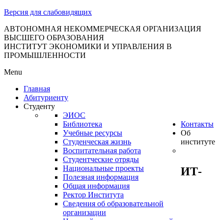
тановление
Версия для слабовидящих
вительства
сийской
АВТОНОМНАЯ НЕКОММЕРЧЕСКАЯ ОРГАНИЗАЦИЯ
ВЫСШЕГО ОБРАЗОВАНИЯ
дерации
ИНСТИТУТ ЭКОНОМИКИ И УПРАВЛЕНИЯ В
ПРОМЫШЛЕННОСТИ
Menu
ля
Главная
3
Абитуриенту
Студенту
ЭИОС
Библиотека
Контакты
Учебные ресурсы
Об
Студенческая жизнь
институте
Воспитательная работа
Студентческие отряды
сква
Национальные проекты
ИТ-
Полезная информация
б
Общая информация
Ректор Института
ерждении
Сведения об образовательной
авил
организации