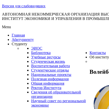
тановление
Версия для слабовидящих
вительства
сийской
АВТОНОМНАЯ НЕКОММЕРЧЕСКАЯ ОРГАНИЗАЦИЯ ВЫС
ИНСТИТУТ ЭКОНОМИКИ И УПРАВЛЕНИЯ В ПРОМЫШЛ
дерации
Menu
Главная
Абитуриенту
ля
Студенту
3
ЭИОС
Библиотека
Контакты
Учебные ресурсы
Об институ
Студенческая жизнь
Воспитательная работа
Студентческие отряды
Волейб
Национальные проекты
Полезная информация
сква
Общая информация
Ректор Института
б
Сведения об образовательной
организации
ерждении
Научный совет по региональной
авил
экономике