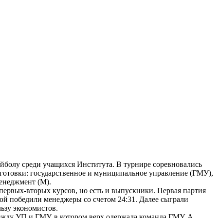
ейболу среди учащихся Института. В турнире соревновались
готовки: государственное и муниципальное управление (ГМУ),
менеджмент (М).
первых-вторых курсов, но есть и выпускники. Первая партия
ой победили менеджеры со счетом 24:31. Далее сыграли
ьзу экономистов.
ежду УП и ГМУ, в котором верх одержала команда ГМУ. А