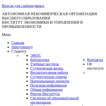
тановление
Версия для слабовидящих
вительства
сийской
АВТОНОМНАЯ НЕКОММЕРЧЕСКАЯ ОРГАНИЗАЦИЯ
ВЫСШЕГО ОБРАЗОВАНИЯ
дерации
ИНСТИТУТ ЭКОНОМИКИ И УПРАВЛЕНИЯ В
ПРОМЫШЛЕННОСТИ
Menu
ля
Главная
3
Абитуриенту
Студенту
ЭИОС
Библиотека
Контакты
Учебные ресурсы
Об
Студенческая жизнь
институте
Воспитательная работа
Студентческие отряды
сква
Национальные проекты
Полезная информация
б
Общая информация
Ректор Института
ерждении
Сведения об образовательной
авил
организации