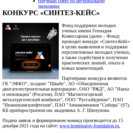
Научный совет по региональной
змещения
экономике
КОНКУРС «СИНТЕЗ-КЕЙС»
ициальном
Фонд поддержки молодых
те
ученых имени Геннадия
азовательной
Комиссарова (далее – Фонд)
проводит конкурс «Синтез-Кейс»
анизации
в целях выявления и поддержки
перспективных молодых ученых,
а также содействия в получении
ормационно-
практических знаний, опыта и
екоммуникационной
новых компетенций.
и
Партнёрами конкурса являются:
тернет"
ГК "ЭФКО", холдинг "Швабе", АО «Объединенная
двигателестроительная корпорация», ОАО "РЖД", АО "Наука
и инновации" (Росатом), ПАО "Магнитогорский
овления
металлургический комбинат", ООО "Русгазбурение", ПАО
"Нижнекамскнефтехим", ПАО "Авиакомпания "Сибирь" (S7),
формации
КБ приборостроения им. академика А. Г. Шипунова.
Подача заявок и формирование команд производится до 15
азовательной
декабря 2021 года на сайте:
www.komissarov-foundation.ru.
анизации"