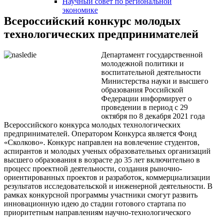
Научный совет по региональной
змещения
экономике
Всероссийский конкурс молодых
ициальном
технологических предпринимателей
те
Департамент государственной
азовательной
молодежной политики и
анизации
воспитательной деятельности
Министерства науки и высшего
образования Российской
ормационно-
Федерации информирует о
проведении в период с 29
екоммуникационной
октября по 8 декабря 2021 года
и
Всероссийского конкурса молодых технологических
предпринимателей. Оператором Конкурса является Фонд
тернет"
«Сколково». Конкурс направлен на вовлечение студентов,
аспирантов и молодых ученых образовательных организаций
высшего образования в возрасте до 35 лет включительно в
овления
процесс проектной деятельности, создания рыночно-
формации
ориентированных проектов и разработок, коммерциализации
результатов исследовательской и инженерной деятельности. В
рамках конкурсной программы участники смогут развить
азовательной
инновационную идею до стадии готового стартапа по
приоритетным направлениям научно-технологического
анизации"