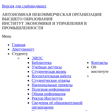
тановление
Версия для слабовидящих
вительства
сийской
АВТОНОМНАЯ НЕКОММЕРЧЕСКАЯ ОРГАНИЗАЦИЯ
ВЫСШЕГО ОБРАЗОВАНИЯ
дерации
ИНСТИТУТ ЭКОНОМИКИ И УПРАВЛЕНИЯ В
ПРОМЫШЛЕННОСТИ
Menu
ля
Главная
3
Абитуриенту
Студенту
ЭИОС
Библиотека
Контакты
Учебные ресурсы
Об
Студенческая жизнь
институте
Воспитательная работа
Студентческие отряды
сква
Национальные проекты
Полезная информация
б
Общая информация
Ректор Института
ерждении
Сведения об образовательной
авил
организации