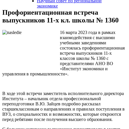
Научный совет по региональной
змещения
экономике
Профориентационная встреча
ициальном
выпускников 11-х кл. школы № 1360
те
16 марта 2023 года в рамках
азовательной
взаимодействия с высшими
анизации
учебными заведениями
состоялась профориентационная
встреча выпускников 11-х
ормационно-
классов школы № 1360 с
представителями АНО ВО
екоммуникационной
«Институт экономики и
и
управления в промышленности».
тернет"
В ходе этой встречи заместитель исполнительного директора
овления
Института – начальник отдела профессиональной
формации
переподготовки В.Ю. Зайцев подробно рассказал
старшеклассникам о направлениях и правилах поступления в
ВУЗ, о специальностях и возможностях, которые откроются
азовательной
перед ребятами после получения высшего образования.
анизации"