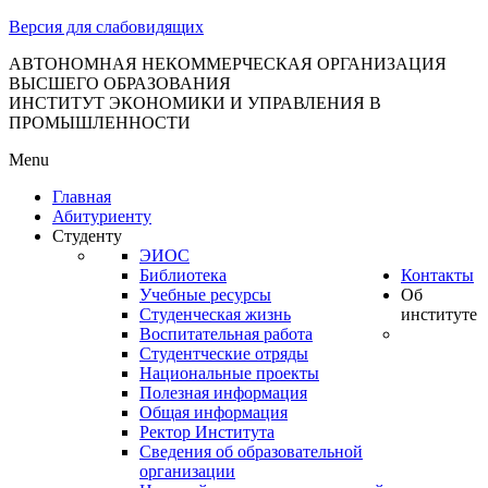
тановление
Версия для слабовидящих
вительства
сийской
АВТОНОМНАЯ НЕКОММЕРЧЕСКАЯ ОРГАНИЗАЦИЯ
ВЫСШЕГО ОБРАЗОВАНИЯ
дерации
ИНСТИТУТ ЭКОНОМИКИ И УПРАВЛЕНИЯ В
ПРОМЫШЛЕННОСТИ
Menu
ля
Главная
3
Абитуриенту
Студенту
ЭИОС
Библиотека
Контакты
Учебные ресурсы
Об
Студенческая жизнь
институте
Воспитательная работа
Студентческие отряды
сква
Национальные проекты
Полезная информация
б
Общая информация
Ректор Института
ерждении
Сведения об образовательной
авил
организации