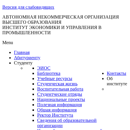
тановление
Версия для слабовидящих
вительства
сийской
АВТОНОМНАЯ НЕКОММЕРЧЕСКАЯ ОРГАНИЗАЦИЯ
ВЫСШЕГО ОБРАЗОВАНИЯ
дерации
ИНСТИТУТ ЭКОНОМИКИ И УПРАВЛЕНИЯ В
ПРОМЫШЛЕННОСТИ
Menu
ля
Главная
3
Абитуриенту
Студенту
ЭИОС
Библиотека
Контакты
Учебные ресурсы
Об
Студенческая жизнь
институте
Воспитательная работа
Студентческие отряды
сква
Национальные проекты
Полезная информация
б
Общая информация
Ректор Института
ерждении
Сведения об образовательной
авил
организации