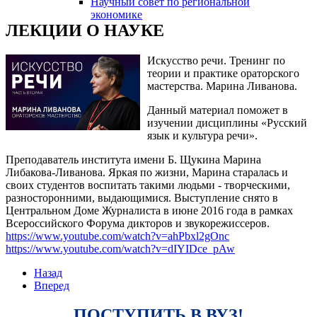
Научный совет по региональной
змещения
экономике
ЛЕКЦИИ О НАУКЕ
ициальном
Искусство речи. Тренинг по
те
теории и практике ораторского
азовательной
мастерства. Марина Ливанова.
анизации
Данный материал поможет в
изучении дисциплины «Русский
язык и культура речи».
ормационно-
екоммуникационной
Преподаватель института имени Б. Щукина Марина
Либакова-Ливанова. Яркая по жизни, Марина старалась и
и
своих студентов воспитать такими людьми - творческими,
тернет"
разносторонними, выдающимися. Выступление снято в
Центральном Доме Журналиста в июне 2016 года в рамках
Всероссийского Форума дикторов и звукорежиссеров.
овления
https://www.youtube.com/watch?v=ahPbxl2gOnc
https://www.youtube.com/watch?v=dIYIDce_pAw
формации
Назад
Вперед
азовательной
анизации"
ПОСТУПИТЬ В ВУЗ!