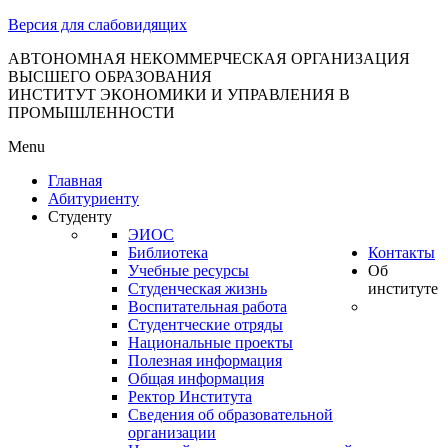
тановление
Версия для слабовидящих
вительства
сийской
АВТОНОМНАЯ НЕКОММЕРЧЕСКАЯ ОРГАНИЗАЦИЯ
ВЫСШЕГО ОБРАЗОВАНИЯ
дерации
ИНСТИТУТ ЭКОНОМИКИ И УПРАВЛЕНИЯ В
ПРОМЫШЛЕННОСТИ
Menu
ля
Главная
3
Абитуриенту
Студенту
ЭИОС
Библиотека
Контакты
Учебные ресурсы
Об
Студенческая жизнь
институте
Воспитательная работа
Студентческие отряды
сква
Национальные проекты
Полезная информация
б
Общая информация
Ректор Института
ерждении
Сведения об образовательной
авил
организации