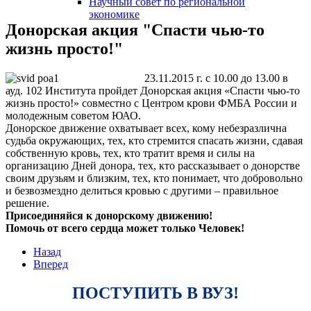
Научный совет по региональной
змещения
экономике
Донорская акция "Спасти чью-то
ициальном
жизнь просто!"
те
23.11.2015 г. с 10.00 до 13.00 в
азовательной
ауд. 102 Института пройдет Донорская акция «Спасти чью-то
анизации
жизнь просто!» совместно с Центром крови ФМБА России и
молодежным советом ЮАО.
Донорское движение охватывает всех, кому небезразлична
ормационно-
судьба окружающих, тех, кто стремится спасать жизни, сдавая
собственную кровь, тех, кто тратит время и силы на
екоммуникационной
организацию Дней донора, тех, кто рассказывает о донорстве
и
своим друзьям и близким, тех, кто понимает, что добровольно
и безвозмездно делиться кровью с другими – правильное
тернет"
решение.
Присоединяйся к донорскому движению!
Помочь от всего сердца может только Человек!
овления
формации
Назад
Вперед
азовательной
ПОСТУПИТЬ В ВУЗ!
анизации"