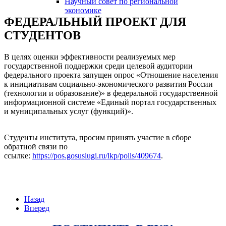
Научный совет по региональной
змещения
экономике
ФЕДЕРАЛЬНЫЙ ПРОЕКТ ДЛЯ
ициальном
СТУДЕНТОВ
те
В целях оценки эффективности реализуемых мер
азовательной
государственной поддержки среди целевой аудитории
анизации
федерального проекта запущен опрос «Отношение населения
к инициативам социально-экономического развития России
(технологии и образование)» в федеральной государственной
ормационно-
информационной системе «Единый портал государственных
и муниципальных услуг (функций)».
екоммуникационной
и
Студенты института, просим принять участие в сборе
тернет"
обратной связи по
ссылке:
https://pos.gosuslugi.ru/lkp/polls/409674
.
овления
формации
Назад
азовательной
Вперед
анизации"