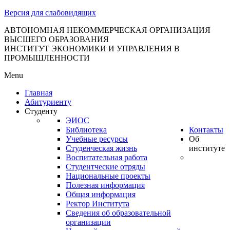
тановление
Версия для слабовидящих
вительства
сийской
АВТОНОМНАЯ НЕКОММЕРЧЕСКАЯ ОРГАНИЗАЦИЯ
ВЫСШЕГО ОБРАЗОВАНИЯ
дерации
ИНСТИТУТ ЭКОНОМИКИ И УПРАВЛЕНИЯ В
ПРОМЫШЛЕННОСТИ
Menu
ля
Главная
3
Абитуриенту
Студенту
ЭИОС
Библиотека
Контакты
Учебные ресурсы
Об
Студенческая жизнь
институте
Воспитательная работа
Студентческие отряды
сква
Национальные проекты
Полезная информация
б
Общая информация
Ректор Института
ерждении
Сведения об образовательной
авил
организации