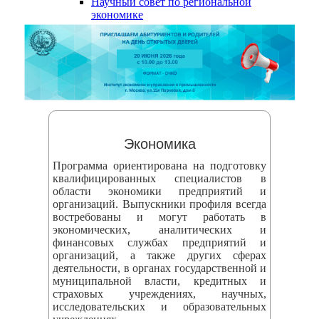
Научный совет по региональной
змещения
экономике
ициальном
те
азовательной
анизации
ормационно-
Экономика
екоммуникационной
Программа ориентирована на подготовку
и
квалифицированных специалистов в
области экономики предприятий и
тернет"
организаций. Выпускники профиля всегда
востребованы и могут работать в
экономических, аналитических и
овления
финансовых службах предприятий и
формации
организаций, а также других сферах
деятельности, в органах государственной и
муниципальной власти, кредитных и
азовательной
страховых учреждениях, научных,
исследовательских и образовательных
анизации"