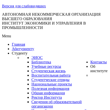
тановление
Версия для слабовидящих
вительства
сийской
АВТОНОМНАЯ НЕКОММЕРЧЕСКАЯ ОРГАНИЗАЦИЯ
ВЫСШЕГО ОБРАЗОВАНИЯ
дерации
ИНСТИТУТ ЭКОНОМИКИ И УПРАВЛЕНИЯ В
ПРОМЫШЛЕННОСТИ
Menu
ля
Главная
3
Абитуриенту
Студенту
ЭИОС
Библиотека
Контакты
Учебные ресурсы
Об
Студенческая жизнь
институте
Воспитательная работа
Студентческие отряды
сква
Национальные проекты
Полезная информация
б
Общая информация
Ректор Института
ерждении
Сведения об образовательной
авил
организации