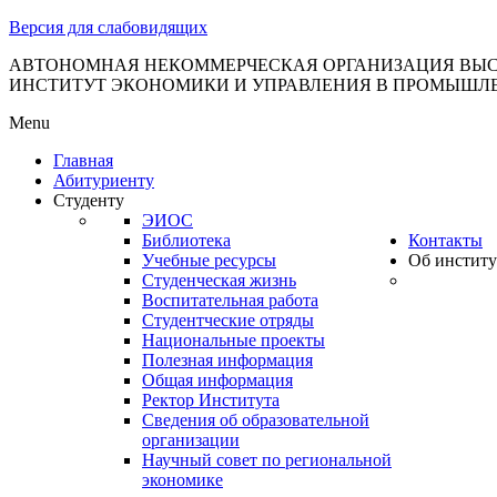
тановление
Версия для слабовидящих
вительства
сийской
АВТОНОМНАЯ НЕКОММЕРЧЕСКАЯ ОРГАНИЗАЦИЯ ВЫС
ИНСТИТУТ ЭКОНОМИКИ И УПРАВЛЕНИЯ В ПРОМЫШЛ
дерации
Menu
Главная
Абитуриенту
ля
Студенту
3
ЭИОС
Библиотека
Контакты
Учебные ресурсы
Об институ
Студенческая жизнь
Воспитательная работа
Студентческие отряды
Национальные проекты
Полезная информация
сква
Общая информация
Ректор Института
б
Сведения об образовательной
организации
ерждении
Научный совет по региональной
авил
экономике