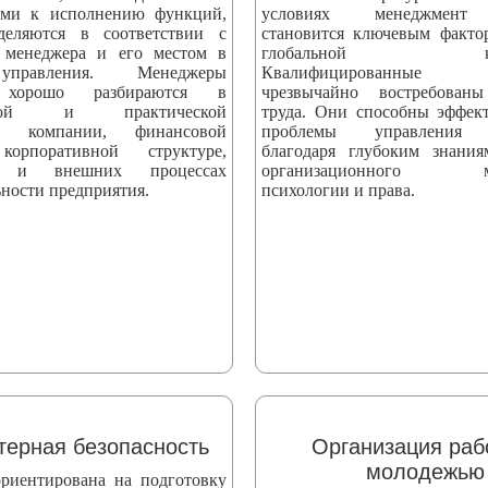
ыми к исполнению функций,
условиях менеджмент 
деляются в соответствии с
становится ключевым факто
 менеджера и его местом в
глобальной конк
управления. Менеджеры
Квалифицированные сп
 хорошо разбираются в
чрезвычайно востребова
еской и практической
труда. Они способны эффек
ти компании, финансовой
проблемы управления 
корпоративной структуре,
благодаря глубоким знани
х и внешних процессах
организационного мен
ности предприятия.
психологии и права.
ерная безопасность
Организация раб
молодежью
риентирована на подготовку