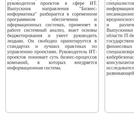
руководителя проектов в сфере ИТ.
специали
Выпускник направления "Бизнес-
информаци
информатика" разбирается в соременном
несанкци
программном обеспечении и
вредоносног
иформационных системах, применяет в
и различ
работе системный анализ, знает основы
Выпускники
бюджетирования и умеет руководить
области IT-б
людьми. Он свободно ориентируется в
государстве
стандартах и лучших практиках по
финансовых
управлению проектами. Руководитель ИТ-
специализ
проектов понимает суть бизнес-процессов
кибербезоп
компаний, в которых внедряется
консультан
информационная система.
исследова
развивающей