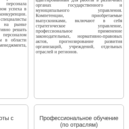
персонала
органах государственного и
ром успеха в
муниципального управления.
уренции.
Компетенции, приобретаемые
ециалисты
выпускниками, включают в себя
ны на рынке
стратегическое управление,
тивно решать
профессиональное применение
персоналом
законодательных, нормативно-правовых
ям в области
актов, прогнозирование развития
еджмента,
организаций, учреждений, отдельных
отраслей и регионов.
оты с
Профессиональное обучение
(по отраслям)