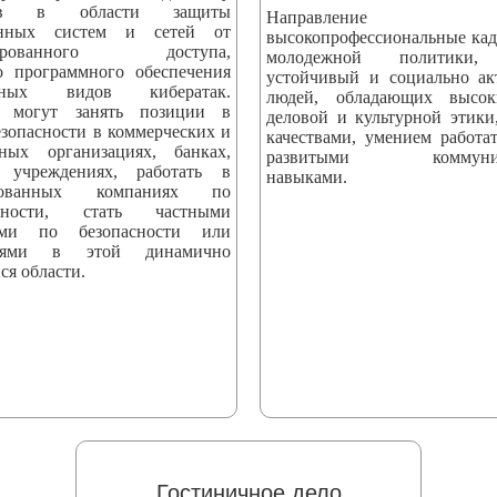
стов в области защиты
Направление вы
онных систем и сетей от
высокопрофессиональные кад
онированного доступа,
молодежной политики,
о программного обеспечения
устойчивый и социально а
ных видов кибератак.
людей, обладающих высо
 могут занять позиции в
деловой и культурной этики
езопасности в коммерческих и
качествами, умением работат
нных организациях, банках,
развитыми коммуник
 учреждениях, работать в
навыками.
ированных компаниях по
асности, стать частными
тами по безопасности или
телями в этой динамично
ся области.
Гостиничное дело