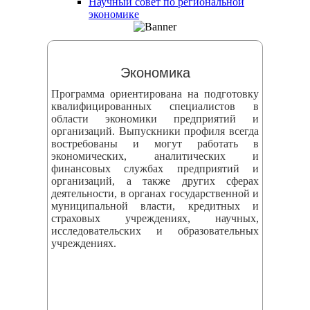
Научный совет по региональной
змещения
экономике
ициальном
те
Экономика
азовательной
Программа ориентирована на подготовку
анизации
квалифицированных специалистов в
области экономики предприятий и
организаций. Выпускники профиля всегда
ормационно-
востребованы и могут работать в
екоммуникационной
экономических, аналитических и
финансовых службах предприятий и
и
организаций, а также других сферах
тернет"
деятельности, в органах государственной и
муниципальной власти, кредитных и
страховых учреждениях, научных,
овления
исследовательских и образовательных
учреждениях.
формации
азовательной
анизации"