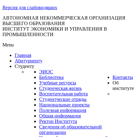
тановление
Версия для слабовидящих
вительства
сийской
АВТОНОМНАЯ НЕКОММЕРЧЕСКАЯ ОРГАНИЗАЦИЯ
ВЫСШЕГО ОБРАЗОВАНИЯ
дерации
ИНСТИТУТ ЭКОНОМИКИ И УПРАВЛЕНИЯ В
ПРОМЫШЛЕННОСТИ
Menu
ля
Главная
3
Абитуриенту
Студенту
ЭИОС
Библиотека
Контакты
Учебные ресурсы
Об
Студенческая жизнь
институте
Воспитательная работа
Студентческие отряды
сква
Национальные проекты
Полезная информация
б
Общая информация
Ректор Института
ерждении
Сведения об образовательной
авил
организации