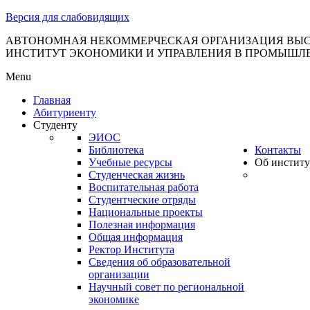
тановление
Версия для слабовидящих
вительства
сийской
АВТОНОМНАЯ НЕКОММЕРЧЕСКАЯ ОРГАНИЗАЦИЯ ВЫС
ИНСТИТУТ ЭКОНОМИКИ И УПРАВЛЕНИЯ В ПРОМЫШЛ
дерации
Menu
Главная
Абитуриенту
ля
Студенту
3
ЭИОС
Библиотека
Контакты
Учебные ресурсы
Об институ
Студенческая жизнь
Воспитательная работа
Студентческие отряды
Национальные проекты
Полезная информация
сква
Общая информация
Ректор Института
б
Сведения об образовательной
организации
ерждении
Научный совет по региональной
авил
экономике