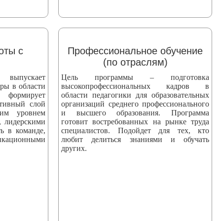
оты с
Профессиональное обучение
(по отраслям)
пускает
Цель программы – подготовка
ры в области
высокопрофессиональных кадров в
 формирует
области педагогики для образовательных
ктивный слой
организаций среднего профессионального
ким уровнем
и высшего образования. Программа
, лидерскими
готовит востребованных на рынке труда
ь в команде,
специалистов. Подойдет для тех, кто
ационными
любит делиться знаниями и обучать
других.