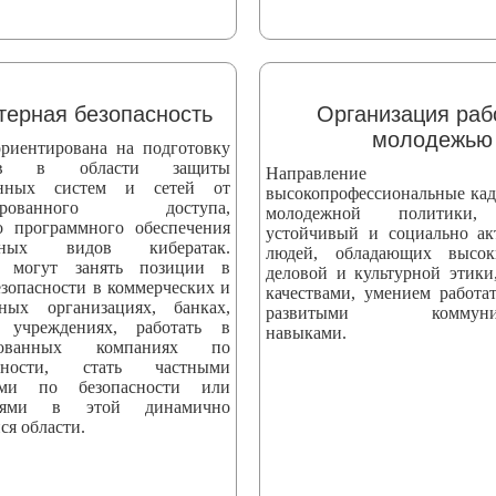
ерная безопасность
Организация раб
молодежью
риентирована на подготовку
стов в области защиты
Направление вы
онных систем и сетей от
высокопрофессиональные кад
онированного доступа,
молодежной политики,
о программного обеспечения
устойчивый и социально а
ных видов кибератак.
людей, обладающих высо
 могут занять позиции в
деловой и культурной этики
езопасности в коммерческих и
качествами, умением работат
нных организациях, банках,
развитыми коммуник
 учреждениях, работать в
навыками.
ированных компаниях по
асности, стать частными
тами по безопасности или
телями в этой динамично
ся области.