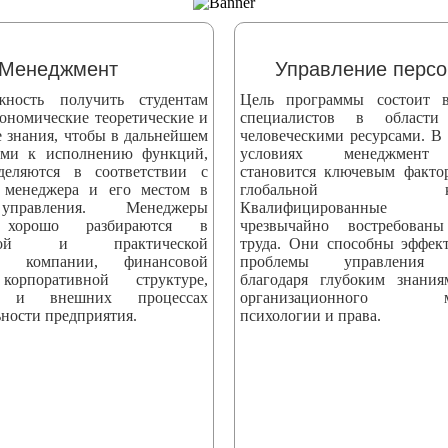
Менеджмент
Управление перс
жность получить студентам
Цель программы состоит в
ономические теоретические и
специалистов в области
е знания, чтобы в дальнейшем
человеческими ресурсами. В
ыми к исполнению функций,
условиях менеджмент 
деляются в соответствии с
становится ключевым факто
 менеджера и его местом в
глобальной конк
управления. Менеджеры
Квалифицированные сп
 хорошо разбираются в
чрезвычайно востребова
еской и практической
труда. Они способны эффек
ти компании, финансовой
проблемы управления 
корпоративной структуре,
благодаря глубоким знани
х и внешних процессах
организационного мен
ности предприятия.
психологии и права.