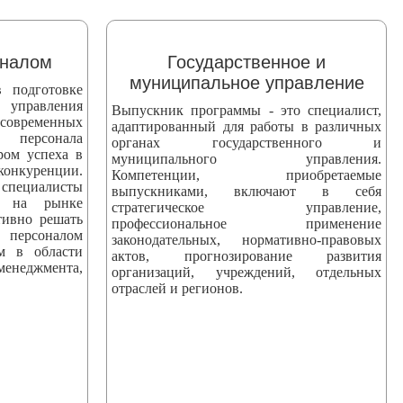
оналом
Государственное и
муниципальное управление
 подготовке
 управления
Выпускник программы - это специалист,
 современных
адаптированный для работы в различных
персонала
органах государственного и
ром успеха в
муниципального управления.
уренции.
Компетенции, приобретаемые
ециалисты
выпускниками, включают в себя
ны на рынке
стратегическое управление,
тивно решать
профессиональное применение
персоналом
законодательных, нормативно-правовых
ям в области
актов, прогнозирование развития
еджмента,
организаций, учреждений, отдельных
отраслей и регионов.