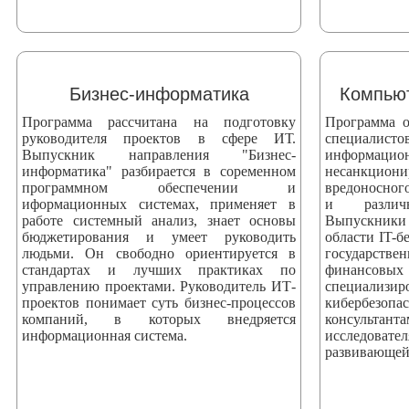
Бизнес-информатика
Компьют
Программа рассчитана на подготовку
Программа о
руководителя проектов в сфере ИТ.
специали
Выпускник направления "Бизнес-
информаци
информатика" разбирается в соременном
несанкци
программном обеспечении и
вредоносног
иформационных системах, применяет в
и различ
работе системный анализ, знает основы
Выпускники
бюджетирования и умеет руководить
области IT-б
людьми. Он свободно ориентируется в
государстве
стандартах и лучших практиках по
финансовых
управлению проектами. Руководитель ИТ-
специализ
проектов понимает суть бизнес-процессов
кибербезоп
компаний, в которых внедряется
консультан
информационная система.
исследова
развивающей