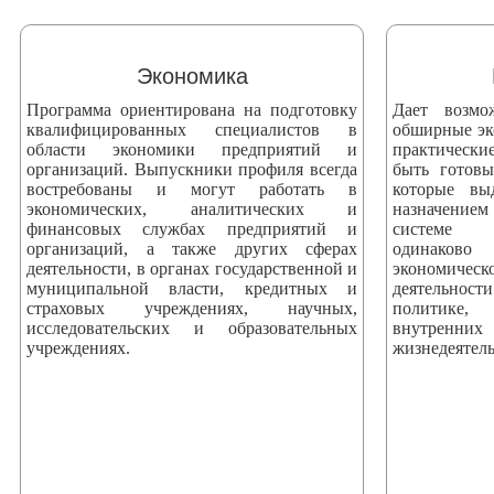
змещения
ициальном
Экономика
те
Программа ориентирована на подготовку
Дает возмо
азовательной
квалифицированных специалистов в
обширные эк
области экономики предприятий и
практически
анизации
организаций. Выпускники профиля всегда
быть готов
востребованы и могут работать в
которые вы
экономических, аналитических и
назначением
ормационно-
финансовых службах предприятий и
системе 
екоммуникационной
организаций, а также других сферах
одинаково
деятельности, в органах государственной и
экономич
и
муниципальной власти, кредитных и
деятельнос
тернет"
страховых учреждениях, научных,
политике, 
исследовательских и образовательных
внутренни
учреждениях.
жизнедеятель
овления
формации
азовательной
анизации"