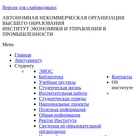
тановление
Версия для слабовидящих
вительства
сийской
АВТОНОМНАЯ НЕКОММЕРЧЕСКАЯ ОРГАНИЗАЦИЯ
ВЫСШЕГО ОБРАЗОВАНИЯ
дерации
ИНСТИТУТ ЭКОНОМИКИ И УПРАВЛЕНИЯ В
ПРОМЫШЛЕННОСТИ
Menu
ля
Главная
3
Абитуриенту
Студенту
ЭИОС
Библиотека
Контакты
Учебные ресурсы
Об
Студенческая жизнь
институте
Воспитательная работа
Студентческие отряды
сква
Национальные проекты
Полезная информация
б
Общая информация
Ректор Института
ерждении
Сведения об образовательной
авил
организации