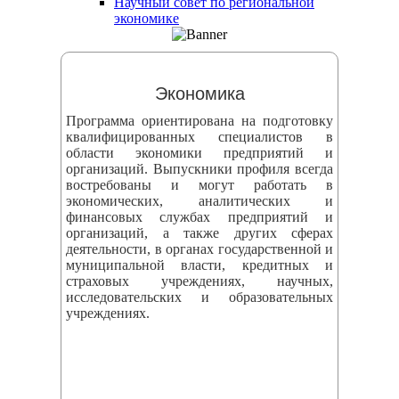
Научный совет по региональной
змещения
экономике
ициальном
те
Экономика
азовательной
Программа ориентирована на подготовку
анизации
квалифицированных специалистов в
области экономики предприятий и
организаций. Выпускники профиля всегда
ормационно-
востребованы и могут работать в
екоммуникационной
экономических, аналитических и
финансовых службах предприятий и
и
организаций, а также других сферах
тернет"
деятельности, в органах государственной и
муниципальной власти, кредитных и
страховых учреждениях, научных,
овления
исследовательских и образовательных
учреждениях.
формации
азовательной
анизации"