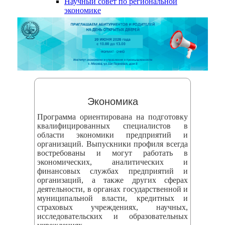
Научный совет по региональной
змещения
экономике
ициальном
те
азовательной
анизации
ормационно-
Экономика
екоммуникационной
Программа ориентирована на подготовку
и
квалифицированных специалистов в
области экономики предприятий и
тернет"
организаций. Выпускники профиля всегда
востребованы и могут работать в
экономических, аналитических и
овления
финансовых службах предприятий и
формации
организаций, а также других сферах
деятельности, в органах государственной и
муниципальной власти, кредитных и
азовательной
страховых учреждениях, научных,
исследовательских и образовательных
анизации"