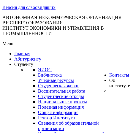
тановление
Версия для слабовидящих
вительства
сийской
АВТОНОМНАЯ НЕКОММЕРЧЕСКАЯ ОРГАНИЗАЦИЯ
ВЫСШЕГО ОБРАЗОВАНИЯ
дерации
ИНСТИТУТ ЭКОНОМИКИ И УПРАВЛЕНИЯ В
ПРОМЫШЛЕННОСТИ
Menu
ля
Главная
3
Абитуриенту
Студенту
ЭИОС
Библиотека
Контакты
Учебные ресурсы
Об
Студенческая жизнь
институте
Воспитательная работа
Студентческие отряды
сква
Национальные проекты
Полезная информация
б
Общая информация
Ректор Института
ерждении
Сведения об образовательной
авил
организации