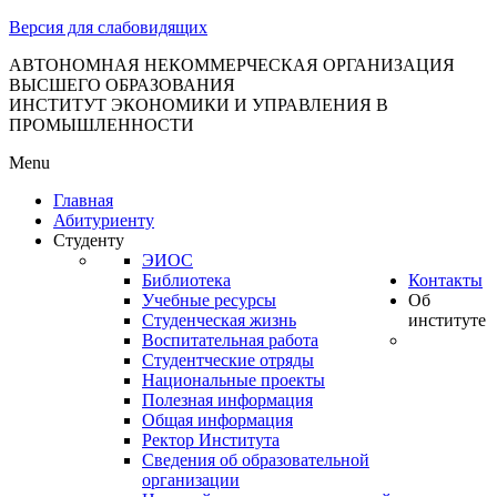
тановление
Версия для слабовидящих
вительства
сийской
АВТОНОМНАЯ НЕКОММЕРЧЕСКАЯ ОРГАНИЗАЦИЯ
ВЫСШЕГО ОБРАЗОВАНИЯ
дерации
ИНСТИТУТ ЭКОНОМИКИ И УПРАВЛЕНИЯ В
ПРОМЫШЛЕННОСТИ
Menu
ля
Главная
3
Абитуриенту
Студенту
ЭИОС
Библиотека
Контакты
Учебные ресурсы
Об
Студенческая жизнь
институте
Воспитательная работа
Студентческие отряды
сква
Национальные проекты
Полезная информация
б
Общая информация
Ректор Института
ерждении
Сведения об образовательной
авил
организации