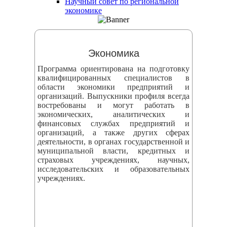
Научный совет по региональной
змещения
экономике
ициальном
те
Экономика
азовательной
Программа ориентирована на подготовку
анизации
квалифицированных специалистов в
области экономики предприятий и
организаций. Выпускники профиля всегда
ормационно-
востребованы и могут работать в
екоммуникационной
экономических, аналитических и
финансовых службах предприятий и
и
организаций, а также других сферах
тернет"
деятельности, в органах государственной и
муниципальной власти, кредитных и
страховых учреждениях, научных,
овления
исследовательских и образовательных
учреждениях.
формации
азовательной
анизации"