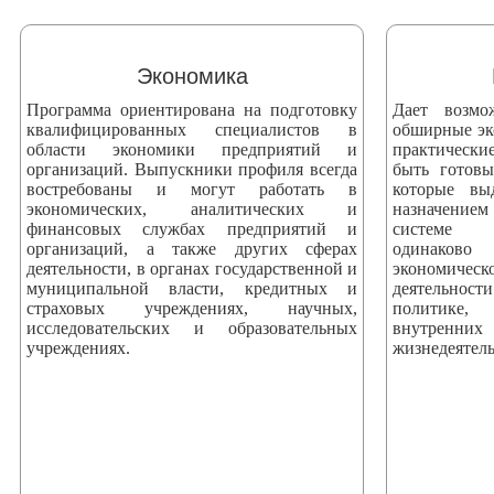
змещения
ициальном
Экономика
те
Программа ориентирована на подготовку
Дает возмо
азовательной
квалифицированных специалистов в
обширные эк
области экономики предприятий и
практически
анизации
организаций. Выпускники профиля всегда
быть готов
востребованы и могут работать в
которые вы
экономических, аналитических и
назначением
ормационно-
финансовых службах предприятий и
системе 
екоммуникационной
организаций, а также других сферах
одинаково
деятельности, в органах государственной и
экономич
и
муниципальной власти, кредитных и
деятельнос
тернет"
страховых учреждениях, научных,
политике, 
исследовательских и образовательных
внутренни
учреждениях.
жизнедеятель
овления
формации
азовательной
анизации"