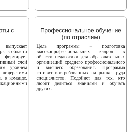
оты с
Профессиональное обучение
(по отраслям)
пускает
Цель программы – подготовка
ры в области
высокопрофессиональных кадров в
 формирует
области педагогики для образовательных
ктивный слой
организаций среднего профессионального
ким уровнем
и высшего образования. Программа
, лидерскими
готовит востребованных на рынке труда
ь в команде,
специалистов. Подойдет для тех, кто
ационными
любит делиться знаниями и обучать
других.