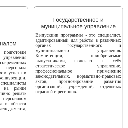
Государственное и
муниципальное управление
Выпускник программы - это специалист,
адаптированный для работы в различных
оналом
органах государственного и
муниципального управления.
 подготовке
Компетенции, приобретаемые
 управления
выпускниками, включают в себя
 современных
стратегическое управление,
персонала
профессиональное применение
ром успеха в
законодательных, нормативно-правовых
уренции.
актов, прогнозирование развития
ециалисты
организаций, учреждений, отдельных
ны на рынке
отраслей и регионов.
тивно решать
персоналом
ям в области
еджмента,