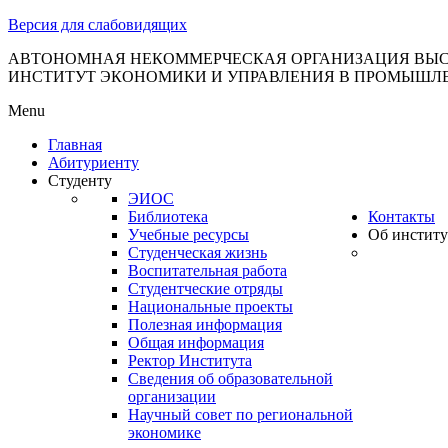
тановление
Версия для слабовидящих
вительства
сийской
АВТОНОМНАЯ НЕКОММЕРЧЕСКАЯ ОРГАНИЗАЦИЯ ВЫС
ИНСТИТУТ ЭКОНОМИКИ И УПРАВЛЕНИЯ В ПРОМЫШЛ
дерации
Menu
Главная
Абитуриенту
ля
Студенту
3
ЭИОС
Библиотека
Контакты
Учебные ресурсы
Об институ
Студенческая жизнь
Воспитательная работа
Студентческие отряды
Национальные проекты
Полезная информация
сква
Общая информация
Ректор Института
б
Сведения об образовательной
организации
ерждении
Научный совет по региональной
авил
экономике