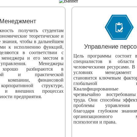
Менеджмент
жность получить студентам
ономические теоретические и
е знания, чтобы в дальнейшем
Управление перс
ыми к исполнению функций,
деляются в соответствии с
Цель программы состоит в
 менеджера и его местом в
специалистов в области
управления. Менеджеры
человеческими ресурсами. В
 хорошо разбираются в
условиях менеджмент 
еской и практической
становится ключевым факто
ти компании, финансовой
глобальной конк
корпоративной структуре,
Квалифицированные сп
х и внешних процессах
чрезвычайно востребова
ности предприятия.
труда. Они способны эффек
проблемы управления 
благодаря глубоким знани
организационного мен
психологии и права.