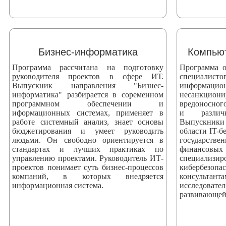
Бизнес-информатика
Компьют
Программа рассчитана на подготовку
Программа о
руководителя проектов в сфере ИТ.
специали
Выпускник направления "Бизнес-
информаци
информатика" разбирается в соременном
несанкци
программном обеспечении и
вредоносног
иформационных системах, применяет в
и различ
работе системный анализ, знает основы
Выпускники
бюджетирования и умеет руководить
области IT-б
людьми. Он свободно ориентируется в
государстве
стандартах и лучших практиках по
финансовых
управлению проектами. Руководитель ИТ-
специализ
проектов понимает суть бизнес-процессов
кибербезоп
компаний, в которых внедряется
консультан
информационная система.
исследова
развивающей