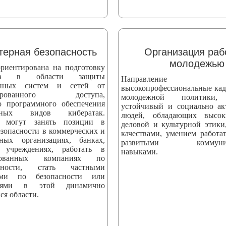
ерная безопасность
Организация раб
молодежью
риентирована на подготовку
стов в области защиты
Направление вы
онных систем и сетей от
высокопрофессиональные кад
онированного доступа,
молодежной политики,
о программного обеспечения
устойчивый и социально а
ных видов кибератак.
людей, обладающих высо
 могут занять позиции в
деловой и культурной этики
езопасности в коммерческих и
качествами, умением работат
нных организациях, банках,
развитыми коммуник
 учреждениях, работать в
навыками.
ированных компаниях по
асности, стать частными
тами по безопасности или
телями в этой динамично
ся области.