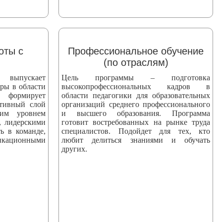
оты с
Профессиональное обучение
(по отраслям)
пускает
Цель программы – подготовка
ры в области
высокопрофессиональных кадров в
 формирует
области педагогики для образовательных
ктивный слой
организаций среднего профессионального
ким уровнем
и высшего образования. Программа
, лидерскими
готовит востребованных на рынке труда
ь в команде,
специалистов. Подойдет для тех, кто
ационными
любит делиться знаниями и обучать
других.