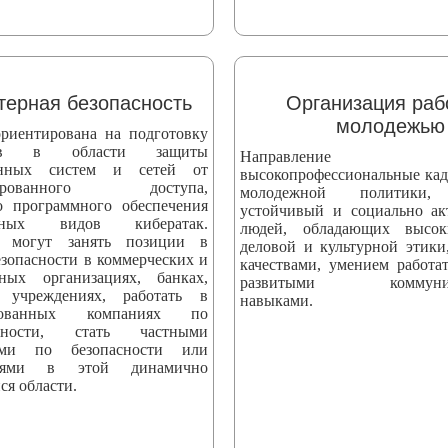
ерная безопасность
Организация раб
молодежью
риентирована на подготовку
стов в области защиты
Направление вы
онных систем и сетей от
высокопрофессиональные кад
онированного доступа,
молодежной политики,
о программного обеспечения
устойчивый и социально а
ных видов кибератак.
людей, обладающих высо
 могут занять позиции в
деловой и культурной этики
езопасности в коммерческих и
качествами, умением работат
нных организациях, банках,
развитыми коммуник
 учреждениях, работать в
навыками.
ированных компаниях по
асности, стать частными
тами по безопасности или
телями в этой динамично
ся области.