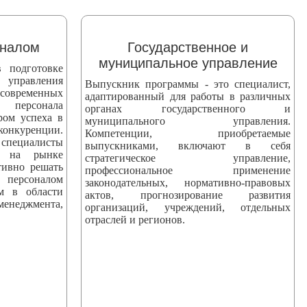
оналом
Государственное и
муниципальное управление
 подготовке
 управления
Выпускник программы - это специалист,
 современных
адаптированный для работы в различных
персонала
органах государственного и
ром успеха в
муниципального управления.
уренции.
Компетенции, приобретаемые
ециалисты
выпускниками, включают в себя
ны на рынке
стратегическое управление,
тивно решать
профессиональное применение
персоналом
законодательных, нормативно-правовых
ям в области
актов, прогнозирование развития
еджмента,
организаций, учреждений, отдельных
отраслей и регионов.