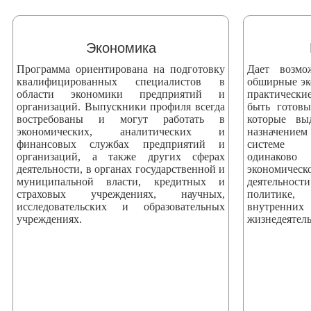
змещения
ициальном
Экономика
те
Программа ориентирована на подготовку
Дает возмо
азовательной
квалифицированных специалистов в
обширные эк
области экономики предприятий и
практически
анизации
организаций. Выпускники профиля всегда
быть готов
востребованы и могут работать в
которые вы
экономических, аналитических и
назначением
ормационно-
финансовых службах предприятий и
системе 
екоммуникационной
организаций, а также других сферах
одинаково
деятельности, в органах государственной и
экономич
и
муниципальной власти, кредитных и
деятельнос
тернет"
страховых учреждениях, научных,
политике, 
исследовательских и образовательных
внутренни
учреждениях.
жизнедеятель
овления
формации
азовательной
анизации"