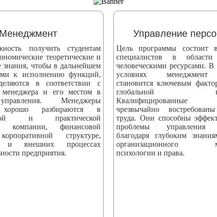
Менеджмент
Управление перс
жность получить студентам
Цель программы состоит в
ономические теоретические и
специалистов в области
е знания, чтобы в дальнейшем
человеческими ресурсами. В
ыми к исполнению функций,
условиях менеджмент 
деляются в соответствии с
становится ключевым факто
 менеджера и его местом в
глобальной конк
управления. Менеджеры
Квалифицированные сп
 хорошо разбираются в
чрезвычайно востребова
еской и практической
труда. Они способны эффек
ти компании, финансовой
проблемы управления 
корпоративной структуре,
благодаря глубоким знани
х и внешних процессах
организационного мен
ности предприятия.
психологии и права.