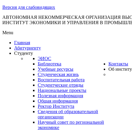
тановление
Версия для слабовидящих
вительства
сийской
АВТОНОМНАЯ НЕКОММЕРЧЕСКАЯ ОРГАНИЗАЦИЯ ВЫС
ИНСТИТУТ ЭКОНОМИКИ И УПРАВЛЕНИЯ В ПРОМЫШЛ
дерации
Menu
Главная
Абитуриенту
ля
Студенту
3
ЭИОС
Библиотека
Контакты
Учебные ресурсы
Об институ
Студенческая жизнь
Воспитательная работа
Студентческие отряды
Национальные проекты
Полезная информация
сква
Общая информация
Ректор Института
б
Сведения об образовательной
организации
ерждении
Научный совет по региональной
авил
экономике