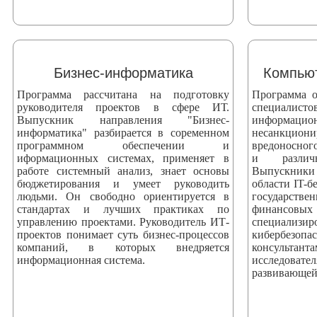
Бизнес-информатика
Компьют
Программа рассчитана на подготовку
Программа о
руководителя проектов в сфере ИТ.
специали
Выпускник направления "Бизнес-
информаци
информатика" разбирается в соременном
несанкци
программном обеспечении и
вредоносног
иформационных системах, применяет в
и различ
работе системный анализ, знает основы
Выпускники
бюджетирования и умеет руководить
области IT-б
людьми. Он свободно ориентируется в
государстве
стандартах и лучших практиках по
финансовых
управлению проектами. Руководитель ИТ-
специализ
проектов понимает суть бизнес-процессов
кибербезоп
компаний, в которых внедряется
консультан
информационная система.
исследова
развивающей