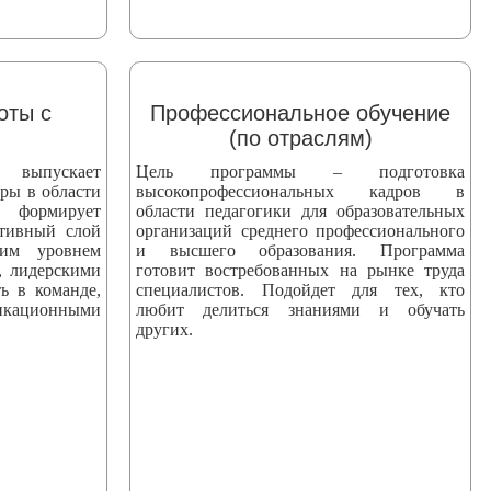
оты с
Профессиональное обучение
(по отраслям)
пускает
Цель программы – подготовка
ры в области
высокопрофессиональных кадров в
 формирует
области педагогики для образовательных
ктивный слой
организаций среднего профессионального
ким уровнем
и высшего образования. Программа
, лидерскими
готовит востребованных на рынке труда
ь в команде,
специалистов. Подойдет для тех, кто
ационными
любит делиться знаниями и обучать
других.