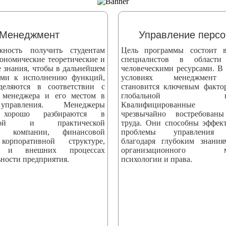
Менеджмент
Управление перс
жность получить студентам
Цель программы состоит в
ономические теоретические и
специалистов в области
е знания, чтобы в дальнейшем
человеческими ресурсами. В
ыми к исполнению функций,
условиях менеджмент 
деляются в соответствии с
становится ключевым факто
 менеджера и его местом в
глобальной конк
управления. Менеджеры
Квалифицированные сп
 хорошо разбираются в
чрезвычайно востребова
еской и практической
труда. Они способны эффек
ти компании, финансовой
проблемы управления 
корпоративной структуре,
благодаря глубоким знани
х и внешних процессах
организационного мен
ности предприятия.
психологии и права.