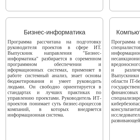
Бизнес-информатика
Компьют
Программа рассчитана на подготовку
Программа о
руководителя проектов в сфере ИТ.
специали
Выпускник направления "Бизнес-
информаци
информатика" разбирается в соременном
несанкци
программном обеспечении и
вредоносног
иформационных системах, применяет в
и различ
работе системный анализ, знает основы
Выпускники
бюджетирования и умеет руководить
области IT-б
людьми. Он свободно ориентируется в
государстве
стандартах и лучших практиках по
финансовых
управлению проектами. Руководитель ИТ-
специализ
проектов понимает суть бизнес-процессов
кибербезоп
компаний, в которых внедряется
консультан
информационная система.
исследова
развивающей