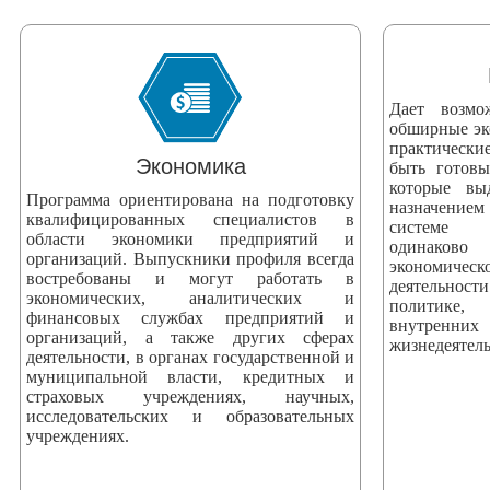
змещения
ициальном
те
Дает возмо
азовательной
обширные эк
практически
анизации
Экономика
быть готов
которые вы
Программа ориентирована на подготовку
назначением
ормационно-
квалифицированных специалистов в
системе 
области экономики предприятий и
екоммуникационной
одинаково
организаций. Выпускники профиля всегда
экономич
и
востребованы и могут работать в
деятельнос
экономических, аналитических и
тернет"
политике, 
финансовых службах предприятий и
внутренни
организаций, а также других сферах
жизнедеятель
деятельности, в органах государственной и
овления
муниципальной власти, кредитных и
формации
страховых учреждениях, научных,
исследовательских и образовательных
учреждениях.
азовательной
анизации"