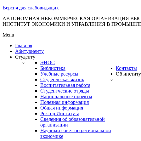
тановление
Версия для слабовидящих
вительства
сийской
АВТОНОМНАЯ НЕКОММЕРЧЕСКАЯ ОРГАНИЗАЦИЯ ВЫС
ИНСТИТУТ ЭКОНОМИКИ И УПРАВЛЕНИЯ В ПРОМЫШЛ
дерации
Menu
Главная
Абитуриенту
ля
Студенту
3
ЭИОС
Библиотека
Контакты
Учебные ресурсы
Об институ
Студенческая жизнь
Воспитательная работа
Студентческие отряды
Национальные проекты
Полезная информация
сква
Общая информация
Ректор Института
б
Сведения об образовательной
организации
ерждении
Научный совет по региональной
авил
экономике