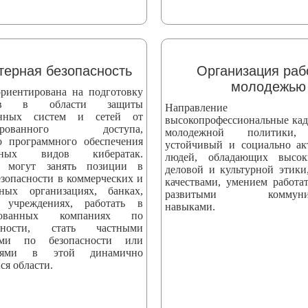
ерная безопасность
Организация раб
молодежью
риентирована на подготовку
стов в области защиты
Направление вы
онных систем и сетей от
высокопрофессиональные кад
онированного доступа,
молодежной политики,
о программного обеспечения
устойчивый и социально а
ных видов кибератак.
людей, обладающих высо
 могут занять позиции в
деловой и культурной этики
езопасности в коммерческих и
качествами, умением работат
нных организациях, банках,
развитыми коммуник
 учреждениях, работать в
навыками.
ированных компаниях по
асности, стать частными
тами по безопасности или
телями в этой динамично
ся области.