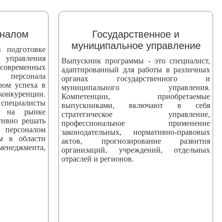
оналом
Государственное и
муниципальное управление
 подготовке
 управления
Выпускник программы - это специалист,
 современных
адаптированный для работы в различных
персонала
органах государственного и
ром успеха в
муниципального управления.
уренции.
Компетенции, приобретаемые
ециалисты
выпускниками, включают в себя
ны на рынке
стратегическое управление,
тивно решать
профессиональное применение
персоналом
законодательных, нормативно-правовых
ям в области
актов, прогнозирование развития
еджмента,
организаций, учреждений, отдельных
отраслей и регионов.