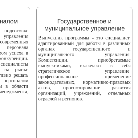
оналом
Государственное и
муниципальное управление
 подготовке
 управления
Выпускник программы - это специалист,
 современных
адаптированный для работы в различных
персонала
органах государственного и
ром успеха в
муниципального управления.
уренции.
Компетенции, приобретаемые
ециалисты
выпускниками, включают в себя
ны на рынке
стратегическое управление,
тивно решать
профессиональное применение
персоналом
законодательных, нормативно-правовых
ям в области
актов, прогнозирование развития
еджмента,
организаций, учреждений, отдельных
отраслей и регионов.