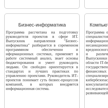
Бизнес-информатика
Компьют
Программа рассчитана на подготовку
Программа о
руководителя проектов в сфере ИТ.
специали
Выпускник направления "Бизнес-
информаци
информатика" разбирается в соременном
несанкци
программном обеспечении и
вредоносног
иформационных системах, применяет в
и различ
работе системный анализ, знает основы
Выпускники
бюджетирования и умеет руководить
области IT-б
людьми. Он свободно ориентируется в
государстве
стандартах и лучших практиках по
финансовых
управлению проектами. Руководитель ИТ-
специализ
проектов понимает суть бизнес-процессов
кибербезоп
компаний, в которых внедряется
консультан
информационная система.
исследова
развивающей