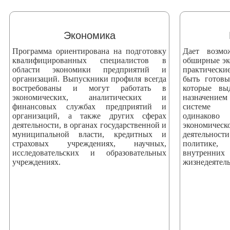
змещения
ициальном
Экономика
те
Программа ориентирована на подготовку
Дает возмо
азовательной
квалифицированных специалистов в
обширные эк
области экономики предприятий и
практически
анизации
организаций. Выпускники профиля всегда
быть готов
востребованы и могут работать в
которые вы
экономических, аналитических и
назначением
ормационно-
финансовых службах предприятий и
системе 
екоммуникационной
организаций, а также других сферах
одинаково
деятельности, в органах государственной и
экономич
и
муниципальной власти, кредитных и
деятельнос
тернет"
страховых учреждениях, научных,
политике, 
исследовательских и образовательных
внутренни
учреждениях.
жизнедеятель
овления
формации
азовательной
анизации"