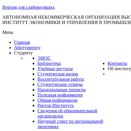
тановление
Версия для слабовидящих
вительства
сийской
АВТОНОМНАЯ НЕКОММЕРЧЕСКАЯ ОРГАНИЗАЦИЯ ВЫС
ИНСТИТУТ ЭКОНОМИКИ И УПРАВЛЕНИЯ В ПРОМЫШЛ
дерации
Menu
Главная
Абитуриенту
ля
Студенту
3
ЭИОС
Библиотека
Контакты
Учебные ресурсы
Об институ
Студенческая жизнь
Воспитательная работа
Студентческие отряды
Национальные проекты
Полезная информация
сква
Общая информация
Ректор Института
б
Сведения об образовательной
организации
ерждении
Научный совет по региональной
авил
экономике