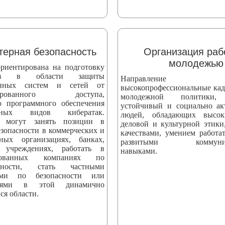
ерная безопасность
Организация раб
молодежью
риентирована на подготовку
стов в области защиты
Направление вы
онных систем и сетей от
высокопрофессиональные кад
онированного доступа,
молодежной политики,
о программного обеспечения
устойчивый и социально а
ных видов кибератак.
людей, обладающих высо
 могут занять позиции в
деловой и культурной этики
езопасности в коммерческих и
качествами, умением работат
нных организациях, банках,
развитыми коммуник
 учреждениях, работать в
навыками.
ированных компаниях по
асности, стать частными
тами по безопасности или
телями в этой динамично
ся области.