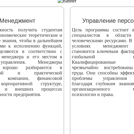
Менеджмент
Управление перс
жность получить студентам
Цель программы состоит в
ономические теоретические и
специалистов в области
е знания, чтобы в дальнейшем
человеческими ресурсами. В
ыми к исполнению функций,
условиях менеджмент 
деляются в соответствии с
становится ключевым факто
 менеджера и его местом в
глобальной конк
управления. Менеджеры
Квалифицированные сп
 хорошо разбираются в
чрезвычайно востребова
еской и практической
труда. Они способны эффек
ти компании, финансовой
проблемы управления 
корпоративной структуре,
благодаря глубоким знани
х и внешних процессах
организационного мен
ности предприятия.
психологии и права.