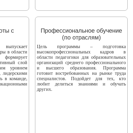
оты с
Профессиональное обучение
(по отраслям)
пускает
Цель программы – подготовка
ры в области
высокопрофессиональных кадров в
 формирует
области педагогики для образовательных
ктивный слой
организаций среднего профессионального
ким уровнем
и высшего образования. Программа
, лидерскими
готовит востребованных на рынке труда
ь в команде,
специалистов. Подойдет для тех, кто
ационными
любит делиться знаниями и обучать
других.