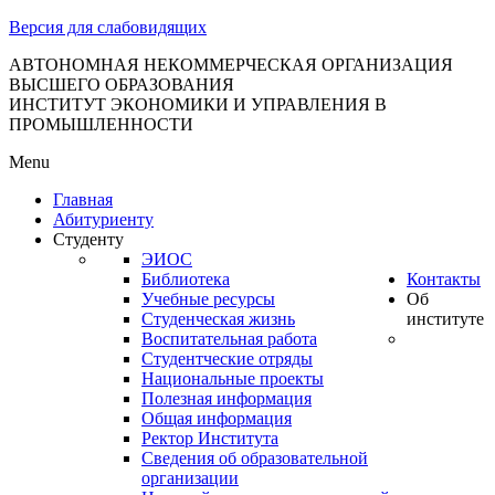
тановление
Версия для слабовидящих
вительства
сийской
АВТОНОМНАЯ НЕКОММЕРЧЕСКАЯ ОРГАНИЗАЦИЯ
ВЫСШЕГО ОБРАЗОВАНИЯ
дерации
ИНСТИТУТ ЭКОНОМИКИ И УПРАВЛЕНИЯ В
ПРОМЫШЛЕННОСТИ
Menu
ля
Главная
3
Абитуриенту
Студенту
ЭИОС
Библиотека
Контакты
Учебные ресурсы
Об
Студенческая жизнь
институте
Воспитательная работа
Студентческие отряды
сква
Национальные проекты
Полезная информация
б
Общая информация
Ректор Института
ерждении
Сведения об образовательной
авил
организации