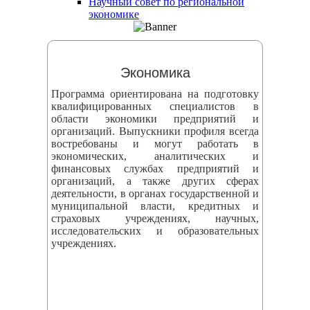
Научный совет по региональной
змещения
экономике
ициальном
те
Экономика
азовательной
Программа ориентирована на подготовку
анизации
квалифицированных специалистов в
области экономики предприятий и
организаций. Выпускники профиля всегда
ормационно-
востребованы и могут работать в
екоммуникационной
экономических, аналитических и
финансовых службах предприятий и
и
организаций, а также других сферах
тернет"
деятельности, в органах государственной и
муниципальной власти, кредитных и
страховых учреждениях, научных,
овления
исследовательских и образовательных
учреждениях.
формации
азовательной
анизации"