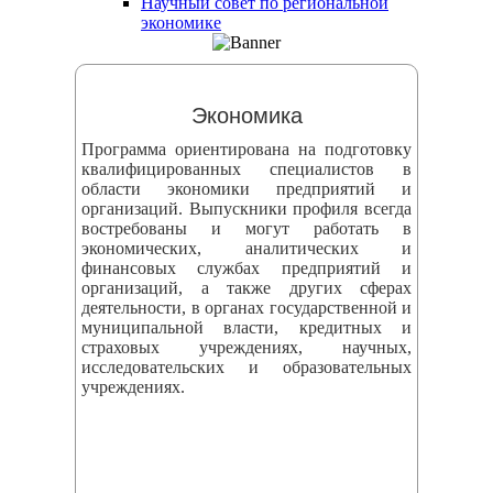
Научный совет по региональной
змещения
экономике
ициальном
те
Экономика
азовательной
Программа ориентирована на подготовку
анизации
квалифицированных специалистов в
области экономики предприятий и
организаций. Выпускники профиля всегда
ормационно-
востребованы и могут работать в
екоммуникационной
экономических, аналитических и
финансовых службах предприятий и
и
организаций, а также других сферах
тернет"
деятельности, в органах государственной и
муниципальной власти, кредитных и
страховых учреждениях, научных,
овления
исследовательских и образовательных
учреждениях.
формации
азовательной
анизации"