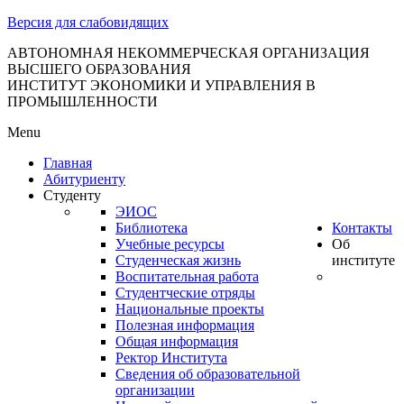
тановление
Версия для слабовидящих
вительства
сийской
АВТОНОМНАЯ НЕКОММЕРЧЕСКАЯ ОРГАНИЗАЦИЯ
ВЫСШЕГО ОБРАЗОВАНИЯ
дерации
ИНСТИТУТ ЭКОНОМИКИ И УПРАВЛЕНИЯ В
ПРОМЫШЛЕННОСТИ
Menu
ля
Главная
3
Абитуриенту
Студенту
ЭИОС
Библиотека
Контакты
Учебные ресурсы
Об
Студенческая жизнь
институте
Воспитательная работа
Студентческие отряды
сква
Национальные проекты
Полезная информация
б
Общая информация
Ректор Института
ерждении
Сведения об образовательной
авил
организации