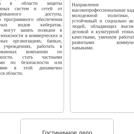
стов в области защиты
Направление вы
онных систем и сетей от
высокопрофессиональные кад
онированного доступа,
молодежной политики,
о программного обеспечения
устойчивый и социально а
ных видов кибератак.
людей, обладающих высо
 могут занять позиции в
деловой и культурной этики
езопасности в коммерческих и
качествами, умением работат
нных организациях, банках,
развитыми коммуник
 учреждениях, работать в
навыками.
ированных компаниях по
асности, стать частными
тами по безопасности или
телями в этой динамично
ся области.
Гостиничное дело