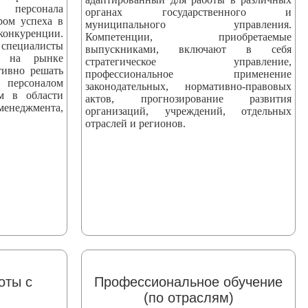
персонала
органах государственного и
ром успеха в
муниципального управления.
уренции.
Компетенции, приобретаемые
ециалисты
выпускниками, включают в себя
ны на рынке
стратегическое управление,
тивно решать
профессиональное применение
персоналом
законодательных, нормативно-правовых
ям в области
актов, прогнозирование развития
еджмента,
организаций, учреждений, отдельных
отраслей и регионов.
оты с
Профессиональное обучение
(по отраслям)