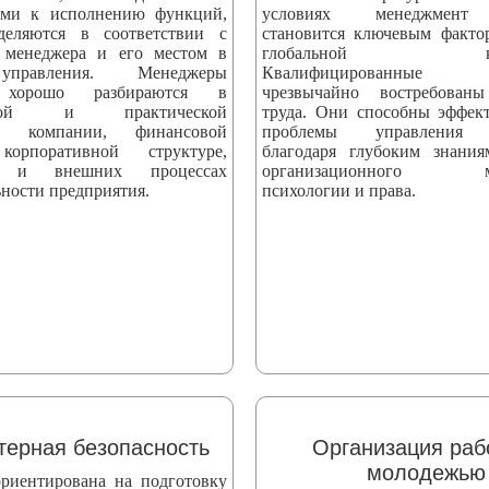
ыми к исполнению функций,
условиях менеджмент 
деляются в соответствии с
становится ключевым факто
 менеджера и его местом в
глобальной конк
управления. Менеджеры
Квалифицированные сп
 хорошо разбираются в
чрезвычайно востребова
еской и практической
труда. Они способны эффек
ти компании, финансовой
проблемы управления 
корпоративной структуре,
благодаря глубоким знани
х и внешних процессах
организационного мен
ности предприятия.
психологии и права.
ерная безопасность
Организация раб
молодежью
риентирована на подготовку