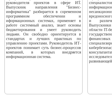
руководителя проектов в сфере ИТ.
специали
Выпускник направления "Бизнес-
информаци
информатика" разбирается в соременном
несанкци
программном обеспечении и
вредоносног
иформационных системах, применяет в
и различ
работе системный анализ, знает основы
Выпускники
бюджетирования и умеет руководить
области IT-б
людьми. Он свободно ориентируется в
государстве
стандартах и лучших практиках по
финансовых
управлению проектами. Руководитель ИТ-
специализ
проектов понимает суть бизнес-процессов
кибербезоп
компаний, в которых внедряется
консультан
информационная система.
исследова
развивающей