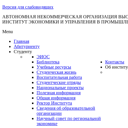
тановление
Версия для слабовидящих
вительства
сийской
АВТОНОМНАЯ НЕКОММЕРЧЕСКАЯ ОРГАНИЗАЦИЯ ВЫС
ИНСТИТУТ ЭКОНОМИКИ И УПРАВЛЕНИЯ В ПРОМЫШЛ
дерации
Menu
Главная
Абитуриенту
ля
Студенту
3
ЭИОС
Библиотека
Контакты
Учебные ресурсы
Об институ
Студенческая жизнь
Воспитательная работа
Студентческие отряды
Национальные проекты
Полезная информация
сква
Общая информация
Ректор Института
б
Сведения об образовательной
организации
ерждении
Научный совет по региональной
авил
экономике