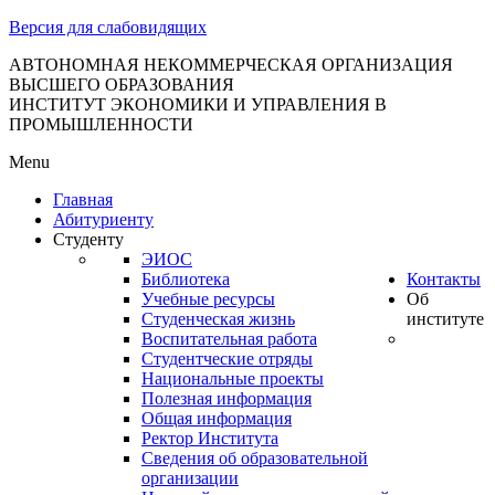
тановление
Версия для слабовидящих
вительства
сийской
АВТОНОМНАЯ НЕКОММЕРЧЕСКАЯ ОРГАНИЗАЦИЯ
ВЫСШЕГО ОБРАЗОВАНИЯ
дерации
ИНСТИТУТ ЭКОНОМИКИ И УПРАВЛЕНИЯ В
ПРОМЫШЛЕННОСТИ
Menu
ля
Главная
3
Абитуриенту
Студенту
ЭИОС
Библиотека
Контакты
Учебные ресурсы
Об
Студенческая жизнь
институте
Воспитательная работа
Студентческие отряды
сква
Национальные проекты
Полезная информация
б
Общая информация
Ректор Института
ерждении
Сведения об образовательной
авил
организации