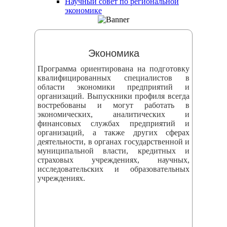
Научный совет по региональной
змещения
экономике
ициальном
те
Экономика
азовательной
Программа ориентирована на подготовку
анизации
квалифицированных специалистов в
области экономики предприятий и
организаций. Выпускники профиля всегда
ормационно-
востребованы и могут работать в
екоммуникационной
экономических, аналитических и
финансовых службах предприятий и
и
организаций, а также других сферах
тернет"
деятельности, в органах государственной и
муниципальной власти, кредитных и
страховых учреждениях, научных,
овления
исследовательских и образовательных
учреждениях.
формации
азовательной
анизации"